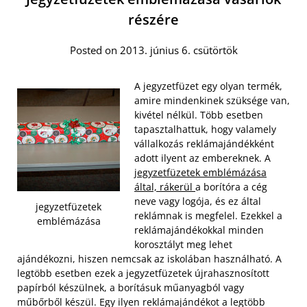
részére
Posted on 2013. június 6. csütörtök
A jegyzetfüzet egy olyan termék,
amire mindenkinek szüksége van,
kivétel nélkül. Több esetben
tapasztalhattuk, hogy valamely
vállalkozás reklámajándékként
adott ilyent az embereknek. A
jegyzetfüzetek emblémázása
által, rákerül
a borítóra a cég
neve vagy logója, és ez által
jegyzetfüzetek
reklámnak is megfelel. Ezekkel a
emblémázása
reklámajándékokkal minden
korosztályt meg lehet
ajándékozni, hiszen nemcsak az iskolában használható. A
legtöbb esetben ezek a jegyzetfüzetek újrahasznosított
papírból készülnek, a borításuk műanyagból vagy
műbőrből készül.
Egy ilyen reklámajándékot a legtöbb