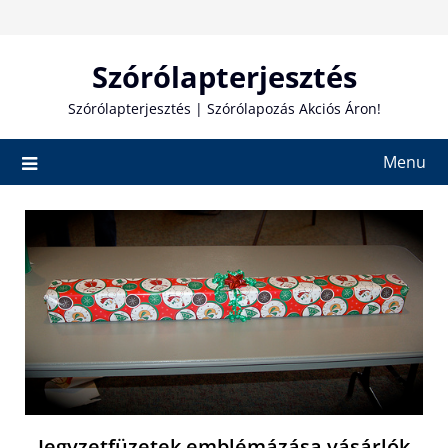
Skip
to
content
Szórólapterjesztés
Szórólapterjesztés | Szórólapozás Akciós Áron!
Menu
Jegyzetfüzetek emblémázása vásárlók