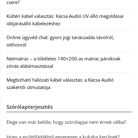
csere?
Kültéri kábel választás: Kácsa Audió UV-álló megoldásai
időjárásálló kábelezéshez
Online ügyvéd chat: gyors jogi tanácsadás távolról,
otthonról
Netmatrac – a tökéletes 140×200-as matrac pároknak
zónás alátámasztással
Megbízható hálózati kábel választás: a Kácsa Audió
szakértői útmutatója
Szórólapterjesztés
Elege van már belőle, hogy szórólapjai nem érnek célba?
Hogy a gyűjtőládákból egyenesen a kukába kerülnek?