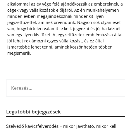
alkalommal az év vége felé ajándékozzák az embereknek, a
cégek vagy vállalkozások előljárói. Az én munkahelyemen
minden évben megajándékoznak mindenkit ilyen
jegyzetfüzettel, aminek örvendünk. Nagyon sok olyan eset
van, hogy hirtelen valamit le kell, jegyezni és jó, ha kéznél
van egy ilyen kis füzet. A jegyzetfüzetek emblémázása által
jól lehet reklámozni egyes vállalkozást, és ez által
ismertebbé lehet tenni, aminek köszönhetően többen
megismerik.
KERESÉS:
Legutóbbi bejegyzések
Szélvédő kavicsfelverődés – mikor javítható, mikor kell