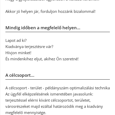
Akkor jó helyen jár, forduljon hozzánk bizalommal!
Mindig időben a megfelelő helyen…
Lapot ad ki?
Kiadványa terjesztésre vár?
Hívjon minket!
És mindenkihez eljut, akihez Ön szeretné!
A célcsoport…
A célcsoport - terület - példányszám optimalizálási technika
Az ügyfél elképzelésének ismeretében javasolunk:
terjesztéssel elérni kívánt célcsoportot, területet,
városrészeket majd ezáltal határozódik meg a kiadvány
megfelelő mennyisége.