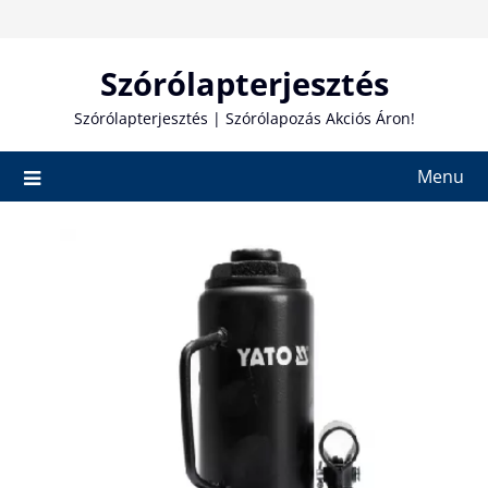
Skip
to
content
Szórólapterjesztés
Szórólapterjesztés | Szórólapozás Akciós Áron!
Menu