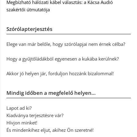
Megbízható hálózati kábel választás: a Kácsa Audió
szakértői útmutatója
Szórólapterjesztés
Elege van már belőle, hogy szórólapjai nem érnek célba?
Hogy a gyűjtőládákból egyenesen a kukába kerülnek?
Akkor jó helyen jár, forduljon hozzánk bizalommal!
Mindig időben a megfelelő helyen…
Lapot ad ki?
Kiadványa terjesztésre vár?
Hívjon minket!
És mindenkihez eljut, akihez Ön szeretné!