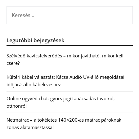
KERESÉS:
Legutóbbi bejegyzések
Szélvédő kavicsfelverődés – mikor javítható, mikor kell
csere?
Kültéri kábel választás: Kácsa Audió UV-álló megoldásai
időjárásálló kábelezéshez
Online ügyvéd chat: gyors jogi tanácsadás távolról,
otthonról
Netmatrac – a tökéletes 140×200-as matrac pároknak
zónás alátámasztással