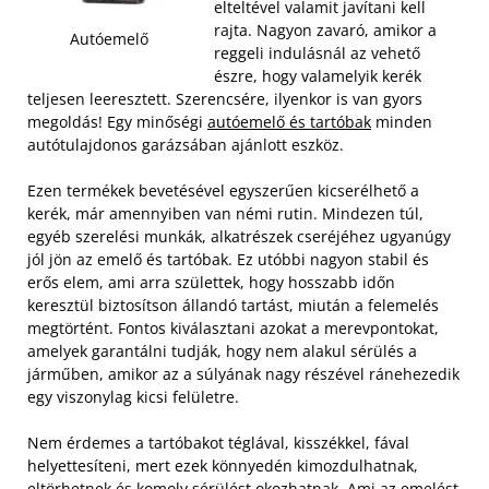
elteltével valamit javítani kell
rajta. Nagyon zavaró, amikor a
Autóemelő
reggeli indulásnál az vehető
észre, hogy valamelyik kerék
teljesen leeresztett. Szerencsére, ilyenkor is van gyors
megoldás! Egy minőségi
autóemelő és tartóbak
minden
autótulajdonos garázsában ajánlott eszköz.
Ezen termékek bevetésével egyszerűen kicserélhető a
kerék, már amennyiben van némi rutin. Mindezen túl,
egyéb szerelési munkák, alkatrészek cseréjéhez ugyanúgy
jól jön az emelő és tartóbak. Ez utóbbi nagyon stabil és
erős elem, ami arra születtek, hogy hosszabb időn
keresztül biztosítson állandó tartást, miután a felemelés
megtörtént. Fontos kiválasztani azokat a merevpontokat,
amelyek garantálni tudják, hogy nem alakul sérülés a
járműben, amikor az a súlyának nagy részével ránehezedik
egy viszonylag kicsi felületre.
Nem érdemes a tartóbakot téglával, kisszékkel, fával
helyettesíteni, mert ezek könnyedén kimozdulhatnak,
eltörhetnek és komoly sérülést okozhatnak. Ami az emelést