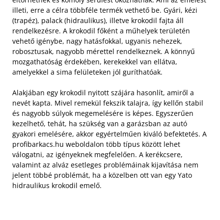
illeti, erre a célra többféle termék vethető be. Gyári, kézi
(trapéz), palack (hidraulikus), illetve krokodil fajta áll
rendelkezésre. A krokodil főként a műhelyek területén
vehető igénybe, nagy hatásfokkal, ugyanis nehezek,
robosztusak, nagyobb mérettel rendelkeznek. A könnyű
mozgathatóság érdekében, kerekekkel van ellátva,
amelyekkel a sima felületeken jól guríthatóak.
Alakjában egy krokodil nyitott szájára hasonlít, amiről a
nevét kapta. Mivel remekül fekszik talajra, így kellőn stabil
és nagyobb súlyok megemelésére is képes. Egyszerűen
kezelhető, tehát, ha szükség van a garázsban az autó
gyakori emelésére, akkor egyértelműen kiváló befektetés. A
profibarkacs.hu weboldalon több típus között lehet
válogatni, az igényeknek megfelelően. A kerékcsere,
valamint az alváz esetleges problémáinak kijavítása nem
jelent többé problémát, ha a közelben ott van egy Yato
hidraulikus krokodil emelő.