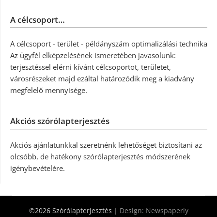
A célcsoport…
A célcsoport - terület - példányszám optimalizálási technika
Az ügyfél elképzelésének ismeretében javasolunk:
terjesztéssel elérni kívánt célcsoportot, területet,
városrészeket majd ezáltal határozódik meg a kiadvány
megfelelő mennyisége.
Akciós szórólapterjesztés
Akciós ajánlatunkkal szeretnénk lehetőséget biztosítani az
olcsóbb, de hatékony szórólapterjesztés módszerének
igénybevételére.
©2026 Szórólapterjesztés
| Design:
Newspaperly