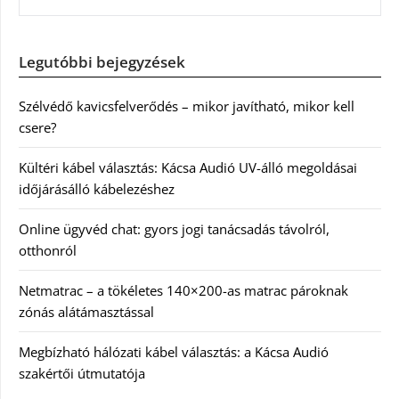
Legutóbbi bejegyzések
Szélvédő kavicsfelverődés – mikor javítható, mikor kell
csere?
Kültéri kábel választás: Kácsa Audió UV-álló megoldásai
időjárásálló kábelezéshez
Online ügyvéd chat: gyors jogi tanácsadás távolról,
otthonról
Netmatrac – a tökéletes 140×200-as matrac pároknak
zónás alátámasztással
Megbízható hálózati kábel választás: a Kácsa Audió
szakértői útmutatója