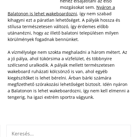
nehéz elsajátítani az első
mozgásokat sem.
Nyáron a
Balatonon is lehet wakeboardozni
, így nem szabad
kihagyni ezt a páratlan lehetőséget. A pályák hossza és
stílusa természetesen változó, így érdemes előbb
utánanézni, hogy az illető balatoni településen milyen
körülmények fogadnak bennünket.
A vízmélysége nem szokta meghaladni a három métert. Az
a jó pálya, ahol tükörsima a vízfelület, és többnyire
szélcsend uralkodik. A pályák mellett természetesen
wakeboard ruházati kölcsönző is van, ahol egyéb
kiegészítőket is lehet bérelni. Árban bárki számára
megfizethető szórakozási lehetőséget biztosít. Idén nyáron
a Balatonon is lehet wakeboardozni, így nem kell elmenni a
tengerig, ha igazi extrém sportra vágyunk.
KERESÉS: