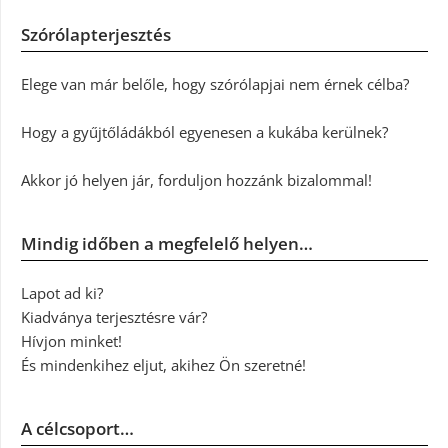
Szórólapterjesztés
Elege van már belőle, hogy szórólapjai nem érnek célba?
Hogy a gyűjtőládákból egyenesen a kukába kerülnek?
Akkor jó helyen jár, forduljon hozzánk bizalommal!
Mindig időben a megfelelő helyen…
Lapot ad ki?
Kiadványa terjesztésre vár?
Hívjon minket!
És mindenkihez eljut, akihez Ön szeretné!
A célcsoport…