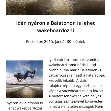
Idén nyáron a Balatonon is lehet
wakeboardozni
Posted on 2015. január 30. péntek
Igazi extrém sportnak számít a
wakeboard, amit bárki ki tud
próbálni ma már a Balatonon is.
Látványossága miatt a fiatalabbak
kedvelik inkább. A vizisí
tulajdonképpen egy párhuzamot
képez a snowboard és a sí között.
A motorcsónakos és kötélpályás
vontatás segítségével könnyedén
nyáron a Balatonon is
lehet a víz tetején mozogni. Nem
lehet wakeboardozni