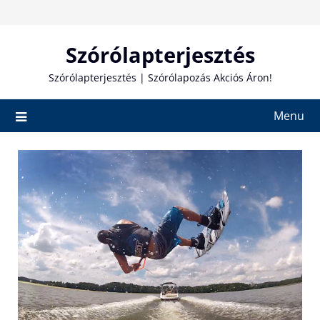
Skip
to
content
Szórólapterjesztés
Szórólapterjesztés | Szórólapozás Akciós Áron!
Menu