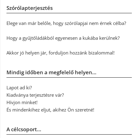
Szórólapterjesztés
Elege van már belőle, hogy szórólapjai nem érnek célba?
Hogy a gyűjtőládákból egyenesen a kukába kerülnek?
Akkor jó helyen jár, forduljon hozzánk bizalommal!
Mindig időben a megfelelő helyen…
Lapot ad ki?
Kiadványa terjesztésre vár?
Hívjon minket!
És mindenkihez eljut, akihez Ön szeretné!
A célcsoport…