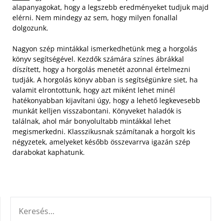
alapanyagokat, hogy a legszebb eredményeket tudjuk majd
elérni. Nem mindegy az sem, hogy milyen fonallal
dolgozunk.
Nagyon szép mintákkal ismerkedhetünk meg a horgolás
könyv segítségével. Kezdők számára színes ábrákkal
díszített, hogy a horgolás menetét azonnal értelmezni
tudják. A horgolás könyv abban is segítségünkre siet, ha
valamit elrontottunk, hogy azt miként lehet minél
hatékonyabban kijavítani úgy, hogy a lehető legkevesebb
munkát kelljen visszabontani. Könyveket haladók is
találnak, ahol már bonyolultabb mintákkal lehet
megismerkedni. Klasszikusnak számítanak a horgolt kis
négyzetek, amelyeket később összevarrva igazán szép
darabokat kaphatunk.
KERESÉS: