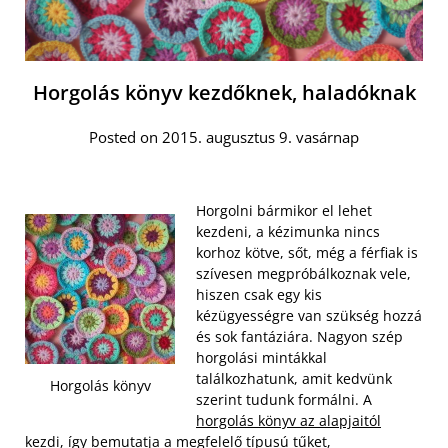
Horgolás könyv kezdőknek, haladóknak
Posted on 2015. augusztus 9. vasárnap
Horgolni bármikor el lehet
kezdeni, a kézimunka nincs
korhoz kötve, sőt, még a férfiak is
szívesen megpróbálkoznak vele,
hiszen csak egy kis
kézügyességre van szükség hozzá
és sok fantáziára. Nagyon szép
horgolási mintákkal
találkozhatunk, amit kedvünk
Horgolás könyv
szerint tudunk formálni. A
horgolás könyv az alapjaitól
kezdi
, így bemutatja a megfelelő típusú tűket,