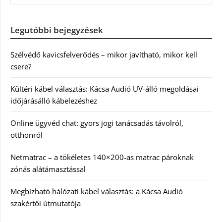
Legutóbbi bejegyzések
Szélvédő kavicsfelverődés – mikor javítható, mikor kell
csere?
Kültéri kábel választás: Kácsa Audió UV-álló megoldásai
időjárásálló kábelezéshez
Online ügyvéd chat: gyors jogi tanácsadás távolról,
otthonról
Netmatrac – a tökéletes 140×200-as matrac pároknak
zónás alátámasztással
Megbízható hálózati kábel választás: a Kácsa Audió
szakértői útmutatója