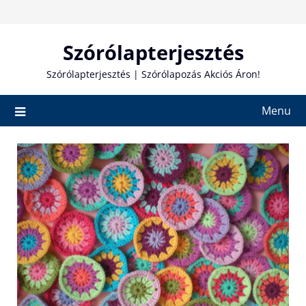
Skip
to
content
Szórólapterjesztés
Szórólapterjesztés | Szórólapozás Akciós Áron!
Menu