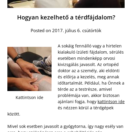
Hogyan kezelhető a térdfájdalom?
Posted on 2017. július 6. csütörtök
A sokáig fennálló vagy a hirtelen
kialakuló ízületi fájdalom, sérülés
esetében mindenképp orvosi
kivizsgálás javasolt. Az ortopéd
doktor az a személy, aki eldönti
és előírja a kezelés, meg annak
időtartalmát. Például, ha Önnek a
térde az a testrésze, amivel
problémája van, akkor biztosan
Kattintson ide
ajánlani fogja, hogy
kattintson ide
és nézzen körül a térdgépek
között.
Mivel sok esetben javasolt a gyógytorna, így nagy esély van