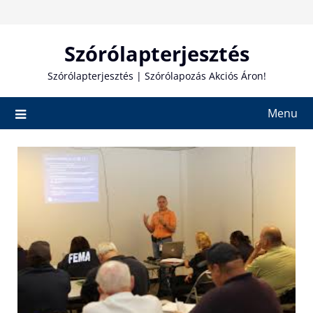
Skip
to
content
Szórólapterjesztés
Szórólapterjesztés | Szórólapozás Akciós Áron!
Menu