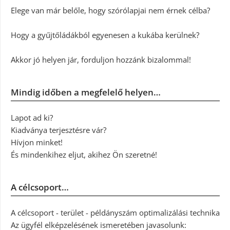
Elege van már belőle, hogy szórólapjai nem érnek célba?
Hogy a gyűjtőládákból egyenesen a kukába kerülnek?
Akkor jó helyen jár, forduljon hozzánk bizalommal!
Mindig időben a megfelelő helyen…
Lapot ad ki?
Kiadványa terjesztésre vár?
Hívjon minket!
És mindenkihez eljut, akihez Ön szeretné!
A célcsoport…
A célcsoport - terület - példányszám optimalizálási technika
Az ügyfél elképzelésének ismeretében javasolunk: