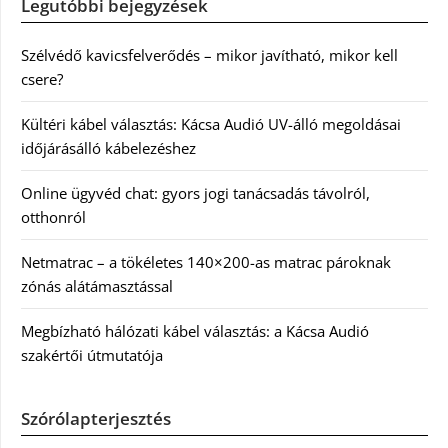
Legutóbbi bejegyzések
Szélvédő kavicsfelverődés – mikor javítható, mikor kell
csere?
Kültéri kábel választás: Kácsa Audió UV-álló megoldásai
időjárásálló kábelezéshez
Online ügyvéd chat: gyors jogi tanácsadás távolról,
otthonról
Netmatrac – a tökéletes 140×200-as matrac pároknak
zónás alátámasztással
Megbízható hálózati kábel választás: a Kácsa Audió
szakértői útmutatója
Szórólapterjesztés