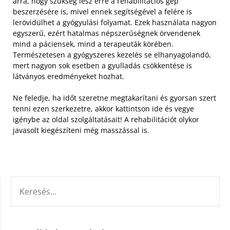
arra, hogy szükség lesz erre a rehabilitációs gép
beszerzésére is, mivel ennek segítségével a felére is
lerövidülhet a gyógyulási folyamat. Ezek használata nagyon
egyszerű, ezért hatalmas népszerűségnek örvendenek
mind a páciensek, mind a terapeuták körében.
Természetesen a gyógyszeres kezelés se elhanyagolandó,
mert nagyon sok esetben a gyulladás csökkentése is
látványos eredményeket hozhat.
Ne feledje, ha időt szeretne megtakarítani és gyorsan szert
tenni ezen szerkezetre, akkor kattintson ide és vegye
igénybe az oldal szolgáltatásait! A rehabilitációt olykor
javasolt kiegészíteni még masszással is.
KERESÉS: