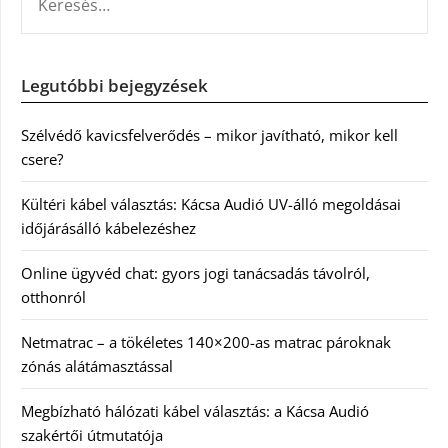
Legutóbbi bejegyzések
Szélvédő kavicsfelverődés – mikor javítható, mikor kell
csere?
Kültéri kábel választás: Kácsa Audió UV-álló megoldásai
időjárásálló kábelezéshez
Online ügyvéd chat: gyors jogi tanácsadás távolról,
otthonról
Netmatrac – a tökéletes 140×200-as matrac pároknak
zónás alátámasztással
Megbízható hálózati kábel választás: a Kácsa Audió
szakértői útmutatója