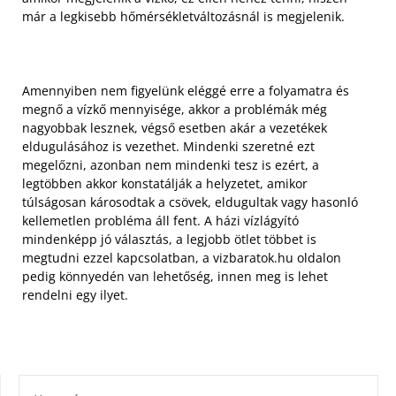
már a legkisebb hőmérsékletváltozásnál is megjelenik.
Amennyiben nem figyelünk eléggé erre a folyamatra és
megnő a vízkő mennyisége, akkor a problémák még
nagyobbak lesznek, végső esetben akár a vezetékek
eldugulásához is vezethet. Mindenki szeretné ezt
megelőzni, azonban nem mindenki tesz is ezért, a
legtöbben akkor konstatálják a helyzetet, amikor
túlságosan károsodtak a csövek, eldugultak vagy hasonló
kellemetlen probléma áll fent. A házi vízlágyító
mindenképp jó választás, a legjobb ötlet többet is
megtudni ezzel kapcsolatban, a vizbaratok.hu oldalon
pedig könnyedén van lehetőség, innen meg is lehet
rendelni egy ilyet.
KERESÉS: