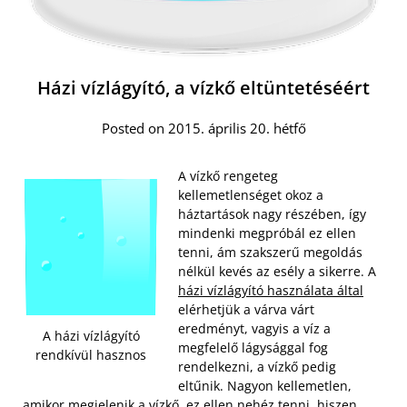
Házi vízlágyító, a vízkő eltüntetéséért
Posted on 2015. április 20. hétfő
A vízkő rengeteg
kellemetlenséget okoz a
háztartások nagy részében, így
mindenki megpróbál ez ellen
tenni, ám szakszerű megoldás
nélkül kevés az esély a sikerre. A
házi vízlágyító használata által
elérhetjük a várva várt
eredményt, vagyis a víz a
A házi vízlágyító
megfelelő lágysággal fog
rendkívül hasznos
rendelkezni, a vízkő pedig
eltűnik. Nagyon kellemetlen,
amikor megjelenik a vízkő, ez ellen nehéz tenni, hiszen