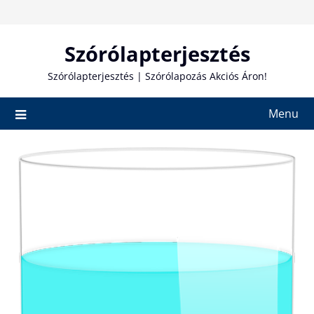
Skip
to
content
Szórólapterjesztés
Szórólapterjesztés | Szórólapozás Akciós Áron!
Menu