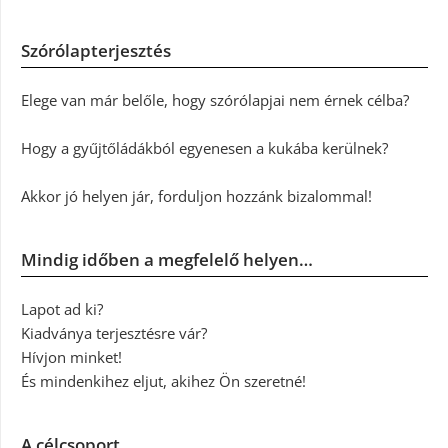
Szórólapterjesztés
Elege van már belőle, hogy szórólapjai nem érnek célba?
Hogy a gyűjtőládákból egyenesen a kukába kerülnek?
Akkor jó helyen jár, forduljon hozzánk bizalommal!
Mindig időben a megfelelő helyen…
Lapot ad ki?
Kiadványa terjesztésre vár?
Hívjon minket!
És mindenkihez eljut, akihez Ön szeretné!
A célcsoport…