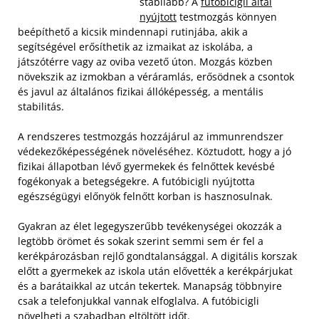
stabilabb? A
futóbicigli által
nyújtott
testmozgás könnyen
beépíthető a kicsik mindennapi rutinjába, akik a
segítségével erősíthetik az izmaikat az iskolába, a
játszótérre vagy az oviba vezető úton. Mozgás közben
növekszik az izmokban a véráramlás, erősödnek a csontok
és javul az általános fizikai állóképesség, a mentális
stabilitás.
A rendszeres testmozgás hozzájárul az immunrendszer
védekezőképességének növeléséhez. Köztudott, hogy a jó
fizikai állapotban lévő gyermekek és felnőttek kevésbé
fogékonyak a betegségekre. A futóbicigli nyújtotta
egészségügyi előnyök felnőtt korban is hasznosulnak.
Gyakran az élet legegyszerűbb tevékenységei okozzák a
legtöbb örömet és sokak szerint semmi sem ér fel a
kerékpározásban rejlő gondtalansággal. A digitális korszak
előtt a gyermekek az iskola után elővették a kerékpárjukat
és a barátaikkal az utcán tekertek. Manapság többnyire
csak a telefonjukkal vannak elfoglalva. A futóbicigli
növelheti a szabadban eltöltött időt.