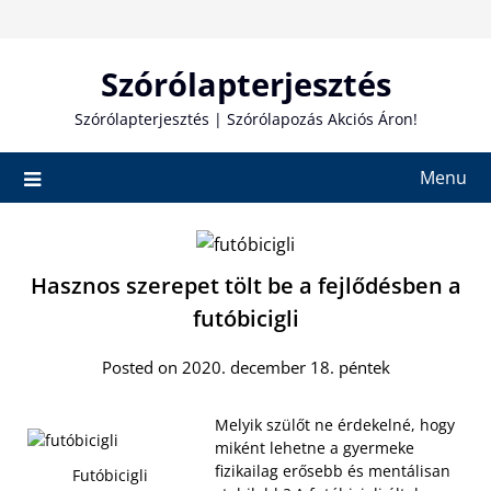
Skip
to
content
Szórólapterjesztés
Szórólapterjesztés | Szórólapozás Akciós Áron!
Menu
Hasznos szerepet tölt be a fejlődésben a
futóbicigli
Posted on 2020. december 18. péntek
Melyik szülőt ne érdekelné, hogy
miként lehetne a gyermeke
fizikailag erősebb és mentálisan
Futóbicigli