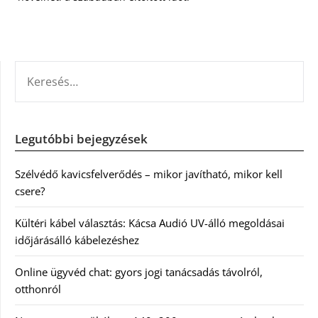
KERESÉS:
Legutóbbi bejegyzések
Szélvédő kavicsfelverődés – mikor javítható, mikor kell
csere?
Kültéri kábel választás: Kácsa Audió UV-álló megoldásai
időjárásálló kábelezéshez
Online ügyvéd chat: gyors jogi tanácsadás távolról,
otthonról