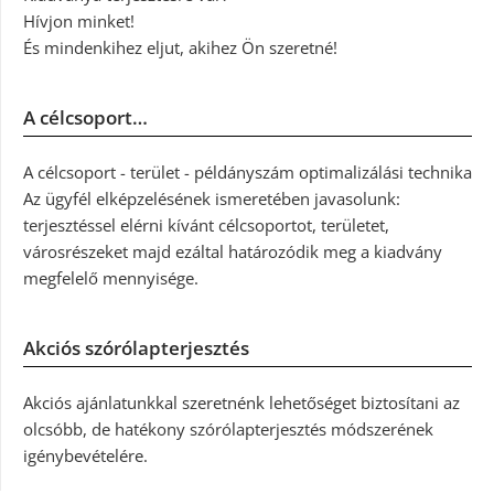
Hívjon minket!
És mindenkihez eljut, akihez Ön szeretné!
A célcsoport…
A célcsoport - terület - példányszám optimalizálási technika
Az ügyfél elképzelésének ismeretében javasolunk:
terjesztéssel elérni kívánt célcsoportot, területet,
városrészeket majd ezáltal határozódik meg a kiadvány
megfelelő mennyisége.
Akciós szórólapterjesztés
Akciós ajánlatunkkal szeretnénk lehetőséget biztosítani az
olcsóbb, de hatékony szórólapterjesztés módszerének
igénybevételére.