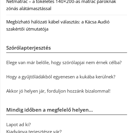
Netmatrac – a tökéletes 140×200-as matrac pároknak
zónás alátámasztással
Megbízható hálózati kábel választás: a Kácsa Audió
szakértői útmutatója
Szórólapterjesztés
Elege van már belőle, hogy szórólapjai nem érnek célba?
Hogy a gyűjtőládákból egyenesen a kukába kerülnek?
Akkor jó helyen jár, forduljon hozzánk bizalommal!
Mindig időben a megfelelő helyen…
Lapot ad ki?
Kiadványa terjesztésre vár?