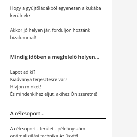
Hogy a gyűjtőládákból egyenesen a kukába
kerülnek?
Akkor jó helyen jár, forduljon hozzánk
bizalommal!
Mindig időben a megfelelő helyen…
Lapot ad ki?
Kiadványa terjesztésre vár?
Hívjon minket!
És mindenkihez eljut, akihez Ön szeretné!
A célcsoport…
A célcsoport - terület - példányszám
optimalizálási technika Az ügyfél