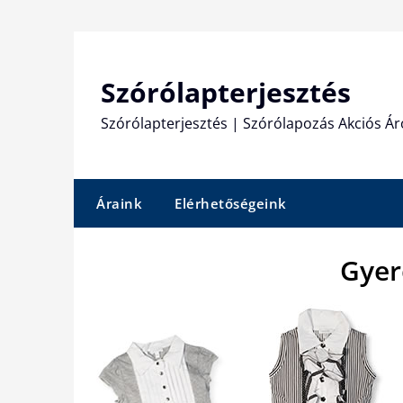
Skip
to
content
Szórólapterjesztés
Szórólapterjesztés | Szórólapozás Akciós Ár
Áraink
Elérhetőségeink
Gyer