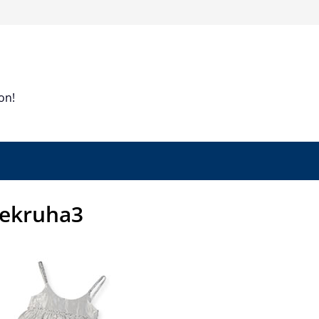
on!
ekruha3