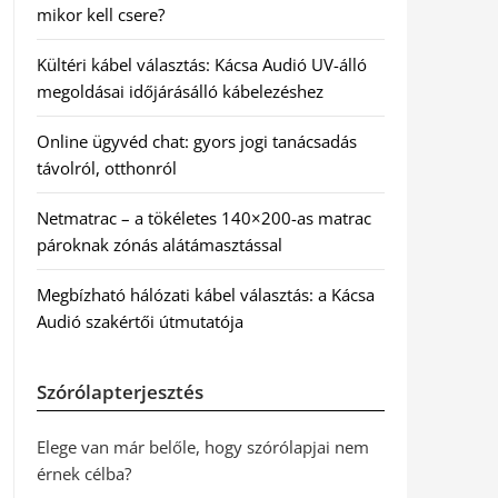
mikor kell csere?
Kültéri kábel választás: Kácsa Audió UV-álló
megoldásai időjárásálló kábelezéshez
Online ügyvéd chat: gyors jogi tanácsadás
távolról, otthonról
Netmatrac – a tökéletes 140×200-as matrac
pároknak zónás alátámasztással
Megbízható hálózati kábel választás: a Kácsa
Audió szakértői útmutatója
Szórólapterjesztés
Elege van már belőle, hogy szórólapjai nem
érnek célba?