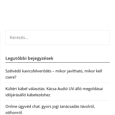
KERESÉS:
Legutóbbi bejegyzések
Szélvédő kavicsfelverődés – mikor javítható, mikor kell
csere?
Kültéri kábel választás: Kácsa Audió UV-álló megoldásai
időjárásálló kábelezéshez
Online ügyvéd chat: gyors jogi tanácsadás távolról,
otthonról