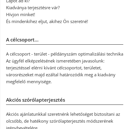
Lapot ad ki?
Kiadványa terjesztésre vár?
Hívjon minket!
És mindenkihez eljut, akihez Ön szeretné!
A célcsoport…
A célcsoport - terület - példányszám optimalizálási technika
Az ügyfél elképzelésének ismeretében javasolunk:
terjesztéssel elérni kívánt célcsoportot, területet,
városrészeket majd ezáltal határozódik meg a kiadvány
megfelelő mennyisége.
Akciós szórólapterjesztés
Akciós ajánlatunkkal szeretnénk lehetőséget biztosítani az
olcsóbb, de hatékony szórólapterjesztés módszerének
igénybevételére.