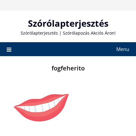
Skip
to
content
Szórólapterjesztés
Szórólapterjesztés | Szórólapozás Akciós Áron!
Menu
fogfeherito