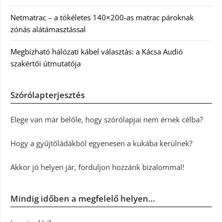
Netmatrac – a tökéletes 140×200-as matrac pároknak
zónás alátámasztással
Megbízható hálózati kábel választás: a Kácsa Audió
szakértői útmutatója
Szórólapterjesztés
Elege van már belőle, hogy szórólapjai nem érnek célba?
Hogy a gyűjtőládákból egyenesen a kukába kerülnek?
Akkor jó helyen jár, forduljon hozzánk bizalommal!
Mindig időben a megfelelő helyen…