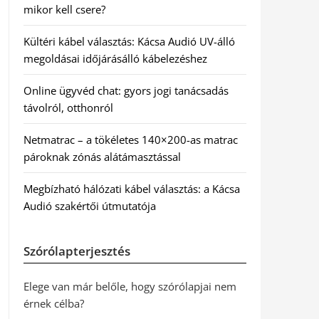
mikor kell csere?
Kültéri kábel választás: Kácsa Audió UV-álló
megoldásai időjárásálló kábelezéshez
Online ügyvéd chat: gyors jogi tanácsadás
távolról, otthonról
Netmatrac – a tökéletes 140×200-as matrac
pároknak zónás alátámasztással
Megbízható hálózati kábel választás: a Kácsa
Audió szakértői útmutatója
Szórólapterjesztés
Elege van már belőle, hogy szórólapjai nem
érnek célba?