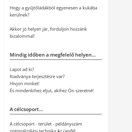
Hogy a gyűjtőládákból egyenesen a kukába
kerülnek?
Akkor jó helyen jár, forduljon hozzánk
bizalommal!
Mindig időben a megfelelő helyen…
Lapot ad ki?
Kiadványa terjesztésre vár?
Hívjon minket!
És mindenkihez eljut, akihez Ön szeretné!
A célcsoport…
A célcsoport - terület - példányszám
optimalizálási technika Az ügyfél