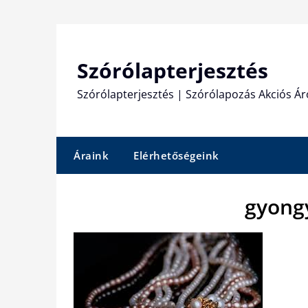
Skip
to
content
Szórólapterjesztés
Szórólapterjesztés | Szórólapozás Akciós Ár
Áraink
Elérhetőségeink
gyong