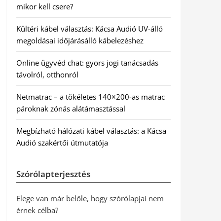
mikor kell csere?
Kültéri kábel választás: Kácsa Audió UV-álló
megoldásai időjárásálló kábelezéshez
Online ügyvéd chat: gyors jogi tanácsadás
távolról, otthonról
Netmatrac – a tökéletes 140×200-as matrac
pároknak zónás alátámasztással
Megbízható hálózati kábel választás: a Kácsa
Audió szakértői útmutatója
Szórólapterjesztés
Elege van már belőle, hogy szórólapjai nem
érnek célba?