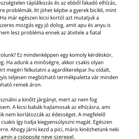
zségtelen táplálkozás és az ebből fakadó elhízás,
 problémák. Itt jöhet képbe a gyerek bicikli, mint
Ha már egészen kicsi kortól azt mutatjuk a
szeres mozgás egy jó dolog, amit apu és anyu is
em lesz probléma ennek az átvitele a fiatal
sárolunk? Ez mindenképpen egy komoly kérdéskör,
g. Ha adunk a minőségre, akkor csakis olyan
ért megéri felkutatni a agardikerekpar.hu oldalt,
gyis teljesen megbízható termékpaletta vár minden
kapható remek áron.
sználni a kinőtt járgányt, mert az nem fog
em. A kicsi babák hajlamosak az elhízásra, ami
eik nem korlátozzák az édességet. A megfelelő
t csakis így tudja kiegyensúlyozni magát. Egészen
erre. Ahogy járni kezd a pici, máris kinézhetünk neki
 amin a csöppség neve szerepel.