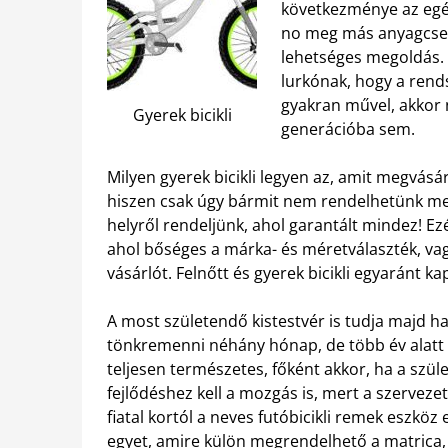
következménye az egés
no meg más anyagcsere
lehetséges megoldás. 
lurkónak, hogy a rend
gyakran művel, akkor n
Gyerek bicikli
generációba sem.
Milyen gyerek bicikli legyen az, amit megvá
hiszen csak úgy bármit nem rendelhetünk me
helyről rendeljünk, ahol garantált mindez! Ez
ahol bőséges a márka- és méretválaszték, va
vásárlót. Felnőtt és gyerek bicikli egyaránt 
A most születendő kistestvér is tudja majd ha
tönkremenni néhány hónap, de több év alatt s
teljesen természetes, főként akkor, ha a szül
fejlődéshez kell a mozgás is, mert a szerveze
fiatal kortól a neves futóbicikli remek eszköz 
egyet, amire külön megrendelhető a matrica,