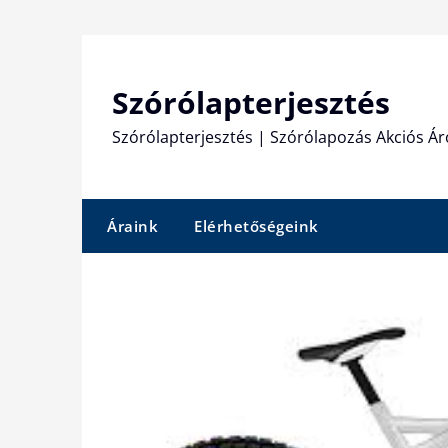
Skip
to
content
Szórólapterjesztés
Szórólapterjesztés | Szórólapozás Akciós Ár
Áraink
Elérhetőségeink