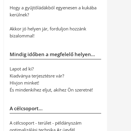
Hogy a gyűjtőládákból egyenesen a kukába
kerülnek?
Akkor jó helyen jár, forduljon hozzánk
bizalommal!
Mindig időben a megfelelő helyen…
Lapot ad ki?
Kiadványa terjesztésre vár?
Hívjon minket!
És mindenkihez eljut, akihez Ön szeretné!
A célcsoport…
A célcsoport - terület - példányszám
optimalizálási technika Az ügyfél