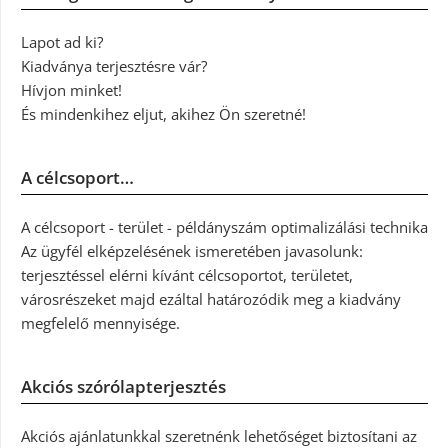
Lapot ad ki?
Kiadványa terjesztésre vár?
Hívjon minket!
És mindenkihez eljut, akihez Ön szeretné!
A célcsoport…
A célcsoport - terület - példányszám optimalizálási technika
Az ügyfél elképzelésének ismeretében javasolunk:
terjesztéssel elérni kívánt célcsoportot, területet,
városrészeket majd ezáltal határozódik meg a kiadvány
megfelelő mennyisége.
Akciós szórólapterjesztés
Akciós ajánlatunkkal szeretnénk lehetőséget biztosítani az