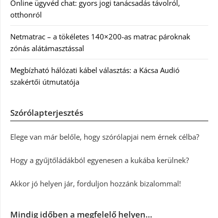
Online ügyvéd chat: gyors jogi tanácsadás távolról,
otthonról
Netmatrac – a tökéletes 140×200-as matrac pároknak
zónás alátámasztással
Megbízható hálózati kábel választás: a Kácsa Audió
szakértői útmutatója
Szórólapterjesztés
Elege van már belőle, hogy szórólapjai nem érnek célba?
Hogy a gyűjtőládákból egyenesen a kukába kerülnek?
Akkor jó helyen jár, forduljon hozzánk bizalommal!
Mindig időben a megfelelő helyen…