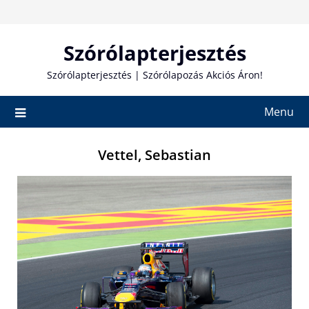
Skip
to
content
Szórólapterjesztés
Szórólapterjesztés | Szórólapozás Akciós Áron!
Menu
Vettel, Sebastian