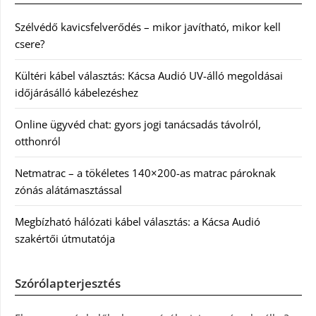
Szélvédő kavicsfelverődés – mikor javítható, mikor kell
csere?
Kültéri kábel választás: Kácsa Audió UV-álló megoldásai
időjárásálló kábelezéshez
Online ügyvéd chat: gyors jogi tanácsadás távolról,
otthonról
Netmatrac – a tökéletes 140×200-as matrac pároknak
zónás alátámasztással
Megbízható hálózati kábel választás: a Kácsa Audió
szakértői útmutatója
Szórólapterjesztés