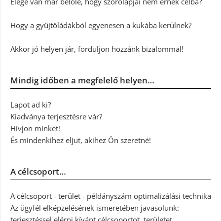
Elege van már belőle, hogy szórólapjai nem érnek célba?
Hogy a gyűjtőládákból egyenesen a kukába kerülnek?
Akkor jó helyen jár, forduljon hozzánk bizalommal!
Mindig időben a megfelelő helyen…
Lapot ad ki?
Kiadványa terjesztésre vár?
Hívjon minket!
És mindenkihez eljut, akihez Ön szeretné!
A célcsoport…
A célcsoport - terület - példányszám optimalizálási technika
Az ügyfél elképzelésének ismeretében javasolunk:
terjesztéssel elérni kívánt célcsoportot, területet,