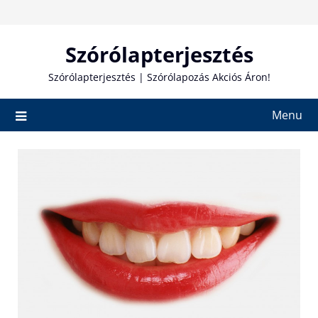
Skip
to
content
Szórólapterjesztés
Szórólapterjesztés | Szórólapozás Akciós Áron!
Menu