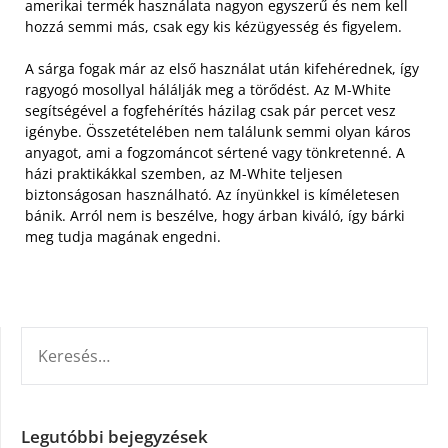
amerikai termék használata nagyon egyszerű és nem kell
hozzá semmi más, csak egy kis kézügyesség és figyelem.
A sárga fogak már az első használat után kifehérednek, így
ragyogó mosollyal hálálják meg a törődést. Az M-White
segítségével a fogfehérítés házilag csak pár percet vesz
igénybe. Összetételében nem találunk semmi olyan káros
anyagot, ami a fogzománcot sértené vagy tönkretenné. A
házi praktikákkal szemben, az M-White teljesen
biztonságosan használható. Az ínyünkkel is kíméletesen
bánik. Arról nem is beszélve, hogy árban kiváló, így bárki
meg tudja magának engedni.
KERESÉS:
Legutóbbi bejegyzések