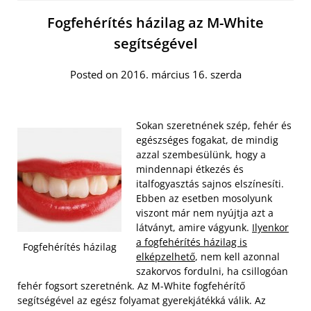
Fogfehérítés házilag az M-White
segítségével
Posted on 2016. március 16. szerda
Sokan szeretnének szép, fehér és
egészséges fogakat, de mindig
azzal szembesülünk, hogy a
mindennapi étkezés és
italfogyasztás sajnos elszínesíti.
Ebben az esetben mosolyunk
viszont már nem nyújtja azt a
látványt, amire vágyunk.
Ilyenkor
a fogfehérítés házilag is
Fogfehérítés házilag
elképzelhető
, nem kell azonnal
szakorvos fordulni, ha csillogóan
fehér fogsort szeretnénk. Az M-White fogfehérítő
segítségével az egész folyamat gyerekjátékká válik. Az