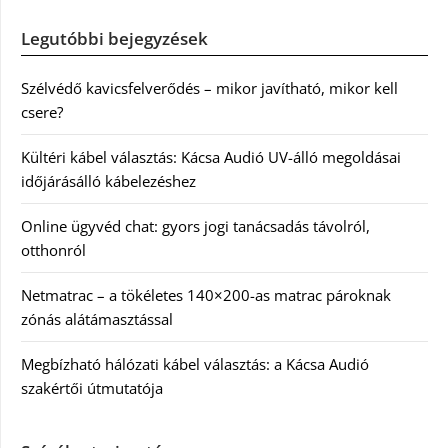
Legutóbbi bejegyzések
Szélvédő kavicsfelverődés – mikor javítható, mikor kell
csere?
Kültéri kábel választás: Kácsa Audió UV-álló megoldásai
időjárásálló kábelezéshez
Online ügyvéd chat: gyors jogi tanácsadás távolról,
otthonról
Netmatrac – a tökéletes 140×200-as matrac pároknak
zónás alátámasztással
Megbízható hálózati kábel választás: a Kácsa Audió
szakértői útmutatója