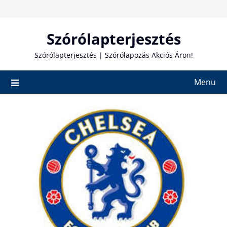
Skip
to
content
Szórólapterjesztés
Szórólapterjesztés | Szórólapozás Akciós Áron!
Menu