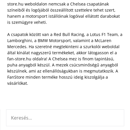
store.hu weboldalon nemcsak a Chelsea csapatának
színeiből és logójából összeállított szettekre tehet szert,
hanem a motorsport istállóinak logóival ellátott darabokat
is szemügyre veheti.
A csapatok között van a Red Bull Racing, a Lotus F1 Team, a
Lamborghini, a BMW Motorsport, valamint a McLaren
Mercedes. Ha szeretné megtekinteni a szurkolói weboldal
által kínálat nagyszerű termékeket, akkor látogasson el a
fan-store.hu oldalra! A Chelsea mez is finom tapintású,
puha anyagból készül. A mezek csúcsminőségű anyagból
készülnek, ami az ellenállóságukban is megmutatkozik. A
FanStore minden terméke hosszú ideig kiszolgálja a
vásárlókat.
KERESÉS: