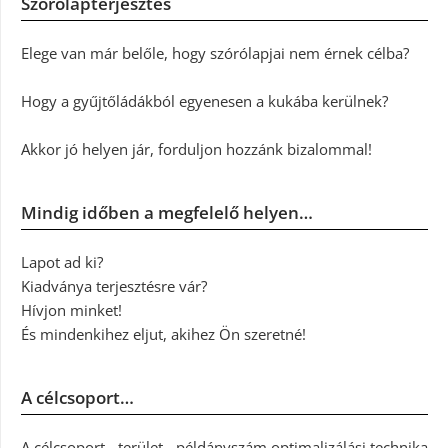
Szórólapterjesztés
Elege van már belőle, hogy szórólapjai nem érnek célba?
Hogy a gyűjtőládákból egyenesen a kukába kerülnek?
Akkor jó helyen jár, forduljon hozzánk bizalommal!
Mindig időben a megfelelő helyen…
Lapot ad ki?
Kiadványa terjesztésre vár?
Hívjon minket!
És mindenkihez eljut, akihez Ön szeretné!
A célcsoport…
A célcsoport - terület - példányszám optimalizálási technika