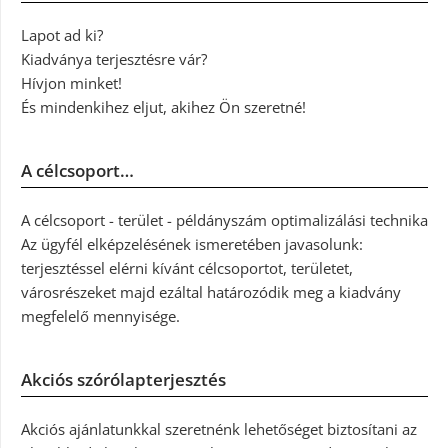
Lapot ad ki?
Kiadványa terjesztésre vár?
Hívjon minket!
És mindenkihez eljut, akihez Ön szeretné!
A célcsoport…
A célcsoport - terület - példányszám optimalizálási technika
Az ügyfél elképzelésének ismeretében javasolunk:
terjesztéssel elérni kívánt célcsoportot, területet,
városrészeket majd ezáltal határozódik meg a kiadvány
megfelelő mennyisége.
Akciós szórólapterjesztés
Akciós ajánlatunkkal szeretnénk lehetőséget biztosítani az