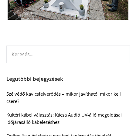
KERESÉS:
Legutóbbi bejegyzések
Szélvédő kavicsfelverődés – mikor javítható, mikor kell
csere?
Kültéri kábel választás: Kácsa Audió UV-álló megoldásai
időjárásálló kábelezéshez
Online ügyvéd chat: gyors jogi tanácsadás távolról,