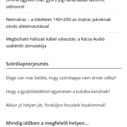
otthonról
Netmatrac – a tökéletes 140×200-as matrac pároknak
zónás alátámasztással
Megbízható hálózati kábel választás: a Kácsa Audió
szakértői útmutatója
Szórólapterjesztés
Elege van már belőle, hogy szórólapjai nem érnek célba?
Hogy a gyűjtőládákból egyenesen a kukába kerülnek?
Akkor jó helyen jár, forduljon hozzánk bizalommal!
Mindig időben a megfelelő helyen…