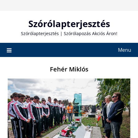
Skip
to
content
Szórólapterjesztés
Szórólapterjesztés | Szórólapozás Akciós Áron!
Menu
Fehér Miklós