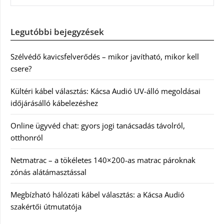
Legutóbbi bejegyzések
Szélvédő kavicsfelverődés – mikor javítható, mikor kell
csere?
Kültéri kábel választás: Kácsa Audió UV-álló megoldásai
időjárásálló kábelezéshez
Online ügyvéd chat: gyors jogi tanácsadás távolról,
otthonról
Netmatrac – a tökéletes 140×200-as matrac pároknak
zónás alátámasztással
Megbízható hálózati kábel választás: a Kácsa Audió
szakértői útmutatója