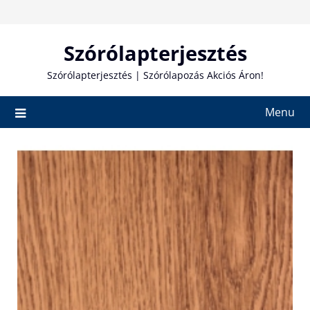
Skip
to
content
Szórólapterjesztés
Szórólapterjesztés | Szórólapozás Akciós Áron!
Menu