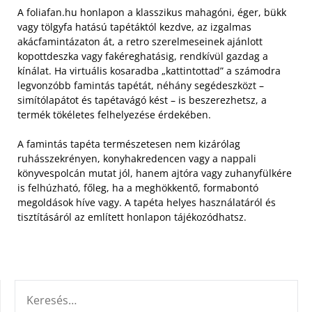
A foliafan.hu honlapon a klasszikus mahagóni, éger, bükk
vagy tölgyfa hatású tapétáktól kezdve, az izgalmas
akácfamintázaton át, a retro szerelmeseinek ajánlott
kopottdeszka vagy fakéreghatásig, rendkívül gazdag a
kínálat.
Ha virtuális kosaradba „kattintottad” a számodra
legvonzóbb famintás tapétát, néhány segédeszközt –
simítólapátot és tapétavágó kést – is beszerezhetsz, a
termék tökéletes felhelyezése érdekében.
A famintás tapéta természetesen nem kizárólag
ruhásszekrényen, konyhakredencen vagy a nappali
könyvespolcán mutat jól, hanem ajtóra vagy zuhanyfülkére
is felhúzható, főleg, ha a meghökkentő, formabontó
megoldások híve vagy. A tapéta helyes használatáról és
tisztításáról az említett honlapon tájékozódhatsz.
KERESÉS: