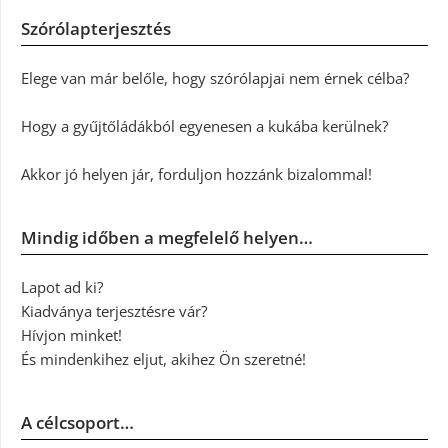
Szórólapterjesztés
Elege van már belőle, hogy szórólapjai nem érnek célba?
Hogy a gyűjtőládákból egyenesen a kukába kerülnek?
Akkor jó helyen jár, forduljon hozzánk bizalommal!
Mindig időben a megfelelő helyen…
Lapot ad ki?
Kiadványa terjesztésre vár?
Hívjon minket!
És mindenkihez eljut, akihez Ön szeretné!
A célcsoport…