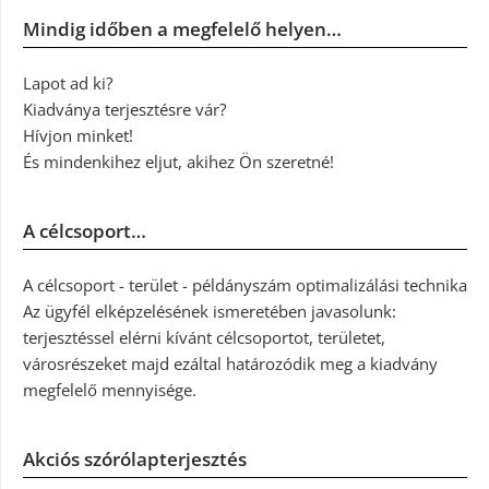
Mindig időben a megfelelő helyen…
Lapot ad ki?
Kiadványa terjesztésre vár?
Hívjon minket!
És mindenkihez eljut, akihez Ön szeretné!
A célcsoport…
A célcsoport - terület - példányszám optimalizálási technika
Az ügyfél elképzelésének ismeretében javasolunk:
terjesztéssel elérni kívánt célcsoportot, területet,
városrészeket majd ezáltal határozódik meg a kiadvány
megfelelő mennyisége.
Akciós szórólapterjesztés