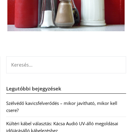
KERESÉS:
Legutóbbi bejegyzések
Szélvédő kavicsfelverődés – mikor javítható, mikor kell
csere?
Kültéri kábel választás: Kácsa Audió UV-álló megoldásai
időjárásálló kábelezéshez