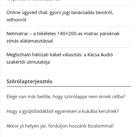
Online ügyvéd chat: gyors jogi tanácsadás távolról,
otthonról
Netmatrac – a tökéletes 140×200-as matrac pároknak
zónás alátámasztással
Megbízható hálózati kábel választás: a Kácsa Audió
szakértői útmutatója
Szórólapterjesztés
Elege van már belőle, hogy szórólapjai nem érnek célba?
Hogy a gyűjtőládákból egyenesen a kukába kerülnek?
Akkor jó helyen jár, forduljon hozzánk bizalommal!