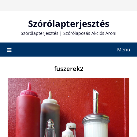
Skip
to
content
Szórólapterjesztés
Szórólapterjesztés | Szórólapozás Akciós Áron!
Menu
fuszerek2