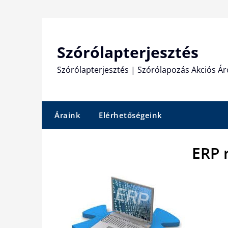
Skip
to
content
Szórólapterjesztés
Szórólapterjesztés | Szórólapozás Akciós Ár
Áraink
Elérhetőségeink
ERP 