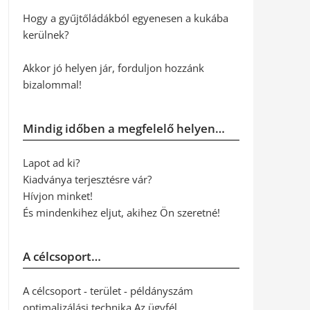
Hogy a gyűjtőládákból egyenesen a kukába
kerülnek?
Akkor jó helyen jár, forduljon hozzánk
bizalommal!
Mindig időben a megfelelő helyen…
Lapot ad ki?
Kiadványa terjesztésre vár?
Hívjon minket!
És mindenkihez eljut, akihez Ön szeretné!
A célcsoport…
A célcsoport - terület - példányszám
optimalizálási technika Az ügyfél