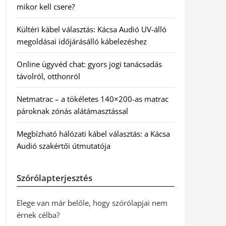
mikor kell csere?
Kültéri kábel választás: Kácsa Audió UV-álló
megoldásai időjárásálló kábelezéshez
Online ügyvéd chat: gyors jogi tanácsadás
távolról, otthonról
Netmatrac – a tökéletes 140×200-as matrac
pároknak zónás alátámasztással
Megbízható hálózati kábel választás: a Kácsa
Audió szakértői útmutatója
Szórólapterjesztés
Elege van már belőle, hogy szórólapjai nem
érnek célba?