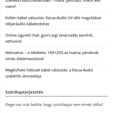
Szélvédő kavicsfelverődés – mikor javítható, mikor kell
csere?
Kültéri kábel választás: Kácsa Audió UV-álló megoldásai
időjárásálló kábelezéshez
Online ügyvéd chat: gyors jogi tanácsadás távolról,
otthonról
Netmatrac – a tökéletes 140×200-as matrac pároknak
zónás alátámasztással
Megbízható hálózati kábel választás: a Kácsa Audió
szakértői útmutatója
Szórólapterjesztés
Elege van már belőle, hogy szórólapjai nem érnek célba?