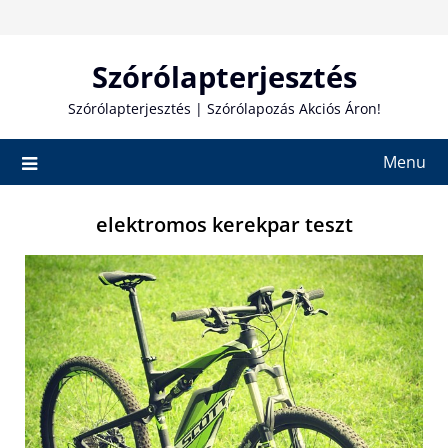
Skip
to
content
Szórólapterjesztés
Szórólapterjesztés | Szórólapozás Akciós Áron!
Menu
elektromos kerekpar teszt