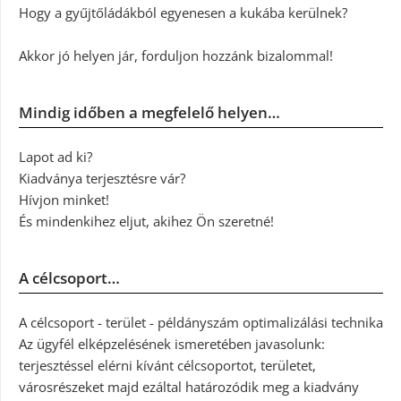
Hogy a gyűjtőládákból egyenesen a kukába kerülnek?
Akkor jó helyen jár, forduljon hozzánk bizalommal!
Mindig időben a megfelelő helyen…
Lapot ad ki?
Kiadványa terjesztésre vár?
Hívjon minket!
És mindenkihez eljut, akihez Ön szeretné!
A célcsoport…
A célcsoport - terület - példányszám optimalizálási technika
Az ügyfél elképzelésének ismeretében javasolunk:
terjesztéssel elérni kívánt célcsoportot, területet,
városrészeket majd ezáltal határozódik meg a kiadvány