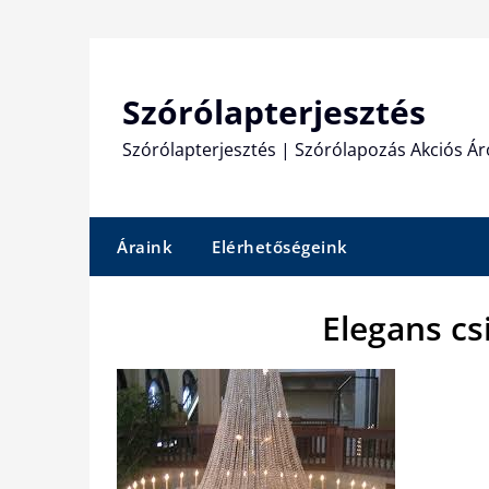
Skip
to
content
Szórólapterjesztés
Szórólapterjesztés | Szórólapozás Akciós Ár
Áraink
Elérhetőségeink
Elegans cs