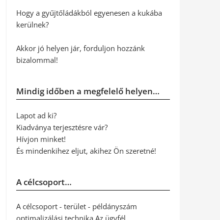
Hogy a gyűjtőládákból egyenesen a kukába
kerülnek?
Akkor jó helyen jár, forduljon hozzánk
bizalommal!
Mindig időben a megfelelő helyen…
Lapot ad ki?
Kiadványa terjesztésre vár?
Hívjon minket!
És mindenkihez eljut, akihez Ön szeretné!
A célcsoport…
A célcsoport - terület - példányszám
optimalizálási technika Az ügyfél