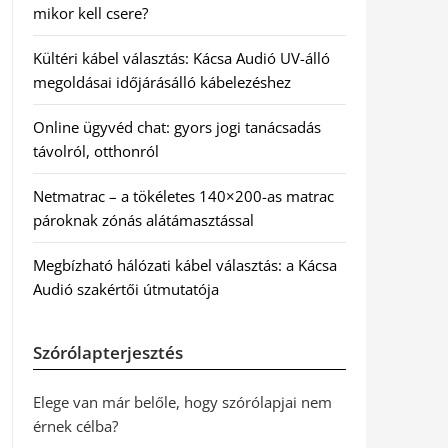
mikor kell csere?
Kültéri kábel választás: Kácsa Audió UV-álló
megoldásai időjárásálló kábelezéshez
Online ügyvéd chat: gyors jogi tanácsadás
távolról, otthonról
Netmatrac – a tökéletes 140×200-as matrac
pároknak zónás alátámasztással
Megbízható hálózati kábel választás: a Kácsa
Audió szakértői útmutatója
Szórólapterjesztés
Elege van már belőle, hogy szórólapjai nem
érnek célba?