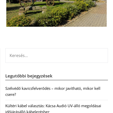
KERESÉS:
Legutóbbi bejegyzések
Szélvédő kavicsfelverődés – mikor javítható, mikor kell
csere?
Kültéri kábel választás: Kácsa Audió UV-álló megoldásai
időjárásálló kábelezéshez