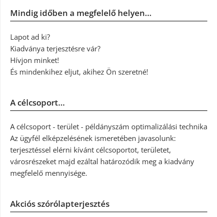
Mindig időben a megfelelő helyen…
Lapot ad ki?
Kiadványa terjesztésre vár?
Hívjon minket!
És mindenkihez eljut, akihez Ön szeretné!
A célcsoport…
A célcsoport - terület - példányszám optimalizálási technika
Az ügyfél elképzelésének ismeretében javasolunk:
terjesztéssel elérni kívánt célcsoportot, területet,
városrészeket majd ezáltal határozódik meg a kiadvány
megfelelő mennyisége.
Akciós szórólapterjesztés