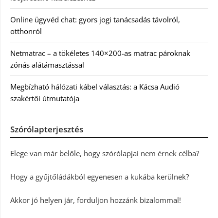
Online ügyvéd chat: gyors jogi tanácsadás távolról,
otthonról
Netmatrac – a tökéletes 140×200-as matrac pároknak
zónás alátámasztással
Megbízható hálózati kábel választás: a Kácsa Audió
szakértői útmutatója
Szórólapterjesztés
Elege van már belőle, hogy szórólapjai nem érnek célba?
Hogy a gyűjtőládákból egyenesen a kukába kerülnek?
Akkor jó helyen jár, forduljon hozzánk bizalommal!