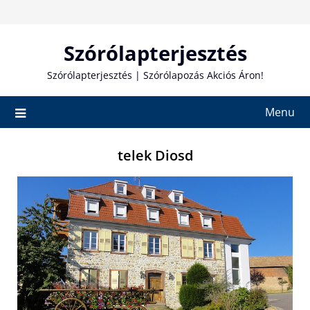
Skip
to
content
Szórólapterjesztés
Szórólapterjesztés | Szórólapozás Akciós Áron!
Menu
telek Diosd