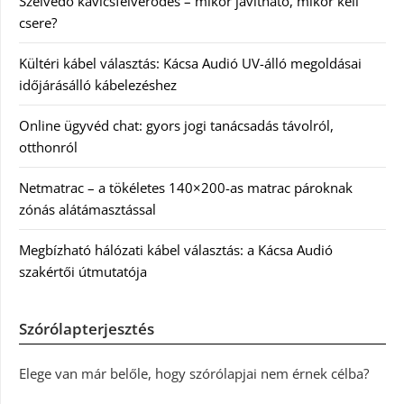
Szélvédő kavicsfelverődés – mikor javítható, mikor kell
csere?
Kültéri kábel választás: Kácsa Audió UV-álló megoldásai
időjárásálló kábelezéshez
Online ügyvéd chat: gyors jogi tanácsadás távolról,
otthonról
Netmatrac – a tökéletes 140×200-as matrac pároknak
zónás alátámasztással
Megbízható hálózati kábel választás: a Kácsa Audió
szakértői útmutatója
Szórólapterjesztés
Elege van már belőle, hogy szórólapjai nem érnek célba?