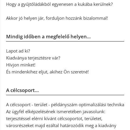
Hogy a gyűjtőládákból egyenesen a kukába kerülnek?
Akkor jó helyen jár, forduljon hozzánk bizalommal!
Mindig időben a megfelelő helyen…
Lapot ad ki?
Kiadványa terjesztésre vár?
Hívjon minket!
És mindenkihez eljut, akihez Ön szeretné!
A célcsoport…
A célcsoport - terület - példányszám optimalizálási technika
Az ügyfél elképzelésének ismeretében javasolunk:
terjesztéssel elérni kívánt célcsoportot, területet,
városrészeket majd ezáltal határozódik meg a kiadvány