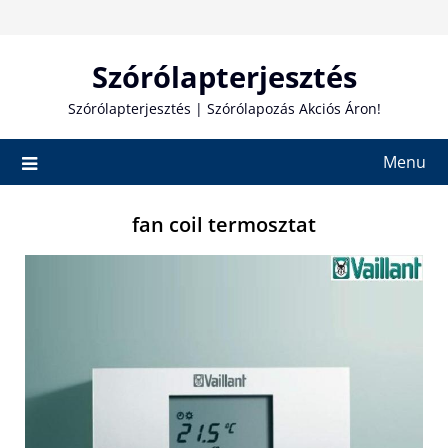
Skip
to
content
Szórólapterjesztés
Szórólapterjesztés | Szórólapozás Akciós Áron!
Menu
fan coil termosztat