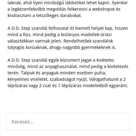
laknak, ahol ilyen minőségű lábbeliket lehet kapni. Ilyenkor
a legkézenfekvőbb megoldás felkeresni a webshopot és
kiválasztani a tetszőleges darabokat.
A D.D. Step szandál felhozatal itt kiemelt helyet kap, hiszen
mind a fiús, mind pedig a kislányos modellek óriási
választékban vannak jelen. Rendelhetőek szandálok
totyogós korúaknak, ahogy nagyobb gyermekeknek is.
A D.D. Step szandál egyik közismert jegye a kivételes
minőség, mind az anyaghasználat, mind pedig a kivitelezés
terén. Talpuk és anyaguk minden esetben puha,
kényelmes viseletet, szabadságot nyújt. Válogathatunk a 2
tépőzáras vagy 2 csat és 1 tépőzáras modellekből egyaránt.
KERESÉS: