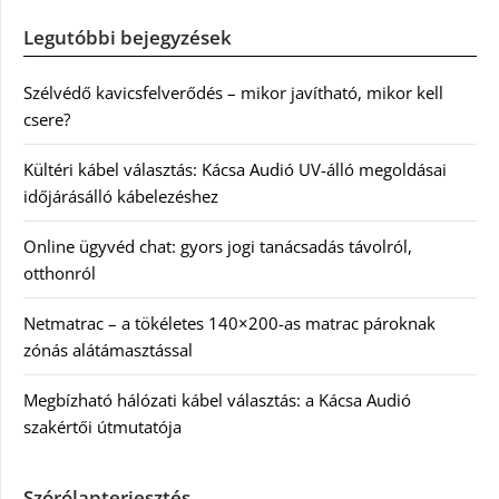
Legutóbbi bejegyzések
Szélvédő kavicsfelverődés – mikor javítható, mikor kell
csere?
Kültéri kábel választás: Kácsa Audió UV-álló megoldásai
időjárásálló kábelezéshez
Online ügyvéd chat: gyors jogi tanácsadás távolról,
otthonról
Netmatrac – a tökéletes 140×200-as matrac pároknak
zónás alátámasztással
Megbízható hálózati kábel választás: a Kácsa Audió
szakértői útmutatója
Szórólapterjesztés