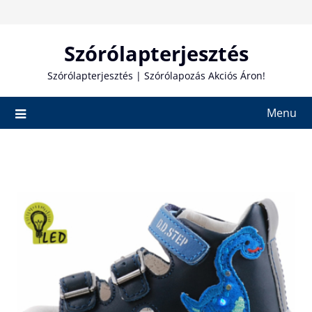
Skip
to
content
Szórólapterjesztés
Szórólapterjesztés | Szórólapozás Akciós Áron!
Menu