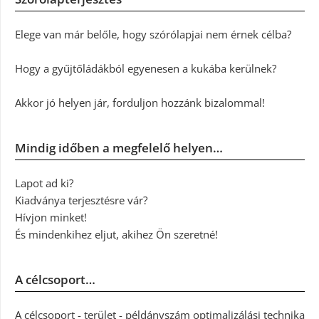
Elege van már belőle, hogy szórólapjai nem érnek célba?
Hogy a gyűjtőládákból egyenesen a kukába kerülnek?
Akkor jó helyen jár, forduljon hozzánk bizalommal!
Mindig időben a megfelelő helyen…
Lapot ad ki?
Kiadványa terjesztésre vár?
Hívjon minket!
És mindenkihez eljut, akihez Ön szeretné!
A célcsoport…
A célcsoport - terület - példányszám optimalizálási technika