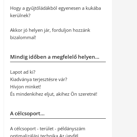
Hogy a gyűjtőládákból egyenesen a kukába
kerülnek?
Akkor jó helyen jár, forduljon hozzánk
bizalommal!
Mindig időben a megfelelő helyen…
Lapot ad ki?
Kiadványa terjesztésre vár?
Hívjon minket!
És mindenkihez eljut, akihez Ön szeretné!
A célcsoport…
A célcsoport - terület - példányszám
optimalizálási technika Az ügyfél