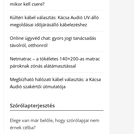
mikor kell csere?
Kültéri kábel választás: Kácsa Audió UV-álló
megoldásai időjárásálló kábelezéshez
Online ügyvéd chat: gyors jogi tanácsadás
távolról, otthonról
Netmatrac – a tökéletes 140×200-as matrac
pároknak zónás alátámasztással
Megbízható hálózati kábel választás: a Kácsa
Audió szakértői útmutatója
Szórólapterjesztés
Elege van már belőle, hogy szórólapjai nem
érnek célba?