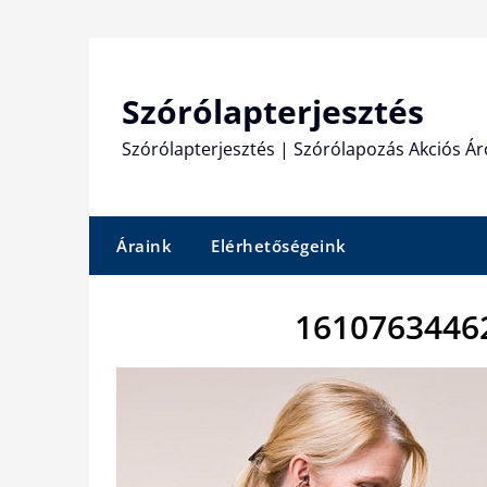
Skip
to
content
Szórólapterjesztés
Szórólapterjesztés | Szórólapozás Akciós Ár
Áraink
Elérhetőségeink
1610763446