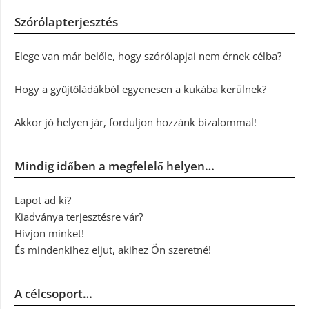
Szórólapterjesztés
Elege van már belőle, hogy szórólapjai nem érnek célba?
Hogy a gyűjtőládákból egyenesen a kukába kerülnek?
Akkor jó helyen jár, forduljon hozzánk bizalommal!
Mindig időben a megfelelő helyen…
Lapot ad ki?
Kiadványa terjesztésre vár?
Hívjon minket!
És mindenkihez eljut, akihez Ön szeretné!
A célcsoport…