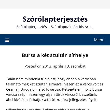
Skip
to
content
Szórólapterjesztés
Szórólapterjesztés | Szórólapozás Akciós Áron!
Menu
Bursa a két szultán sírhelye
Posted on 2013. április 13. szombat
Talán nem mindenki tudja azt, hogy ebben a városban
található meg két szultán sírhelye, hiszen ez a város volt az
Oszmán Birodalom első fővárosa. Kétségtelen, hogy Bursa
városa szép, hiszen egy olyan török városról beszélünk,
ahol kiválóan láthatjuk a török kultúra jellegzetességeit.
Véleményünk szerint, érdemes ebbe a városban is