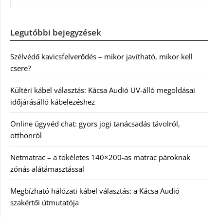
Legutóbbi bejegyzések
Szélvédő kavicsfelverődés – mikor javítható, mikor kell
csere?
Kültéri kábel választás: Kácsa Audió UV-álló megoldásai
időjárásálló kábelezéshez
Online ügyvéd chat: gyors jogi tanácsadás távolról,
otthonról
Netmatrac – a tökéletes 140×200-as matrac pároknak
zónás alátámasztással
Megbízható hálózati kábel választás: a Kácsa Audió
szakértői útmutatója