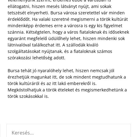
ellátogatni, hiszen mesés látványt nyújt, ami sokak
tetszését elnyerheti. Bursa városa szeretettel vár minden
érdeklődőt. Ha valaki szeretné megismerni a török kultúrát
mindenképp érdemes erre a városra is egy kis figyelmet
szánnia.
Kétségtelen, hogy a város fiataloknak és időseknek
egyaránt megfelelő üdülőhely lehet, hiszen mindenki sok
látnivalóval találkozhat itt. A szállodák kiváló
szolgáltatásokat nyújtanak, és a fiataloknak számos
szórakozási lehetőség adott.
Bursa tehát jó nyaralóhely lehet, hiszen nemcsak jól
érezhetjük magunkat itt, de sok mindent megtudhatunk a
török kultúráról és az itt lakó emberekről is.
Megkóstolhatjuk a török ételeket és megismerkedhetünk a
török szokásokkal is.
KERESÉS: