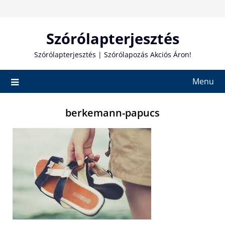
Skip
to
content
Szórólapterjesztés
Szórólapterjesztés | Szórólapozás Akciós Áron!
Menu
berkemann-papucs