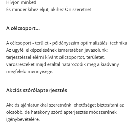
Hívjon minket!
És mindenkihez eljut, akihez Ön szeretné!
A célcsoport…
A célcsoport - terület - példányszám optimalizálási technika
Az ügyfél elképzelésének ismeretében javasolunk:
terjesztéssel elérni kívánt célcsoportot, területet,
városrészeket majd ezáltal határozódik meg a kiadvány
megfelelő mennyisége.
Akciós szórólapterjesztés
Akciós ajánlatunkkal szeretnénk lehetőséget biztosítani az
olcsóbb, de hatékony szórólapterjesztés módszerének
igénybevételére.