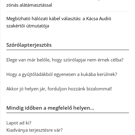
zónás alátámasztással
Megbízható hálózati kábel választás: a Kácsa Audió
szakértői útmutatója
Szórólapterjesztés
Elege van már belőle, hogy szórólapjai nem érnek célba?
Hogy a gyűjtőládákból egyenesen a kukába kerülnek?
Akkor jó helyen jár, forduljon hozzánk bizalommal!
Mindig időben a megfelelő helyen…
Lapot ad ki?
Kiadványa terjesztésre vár?