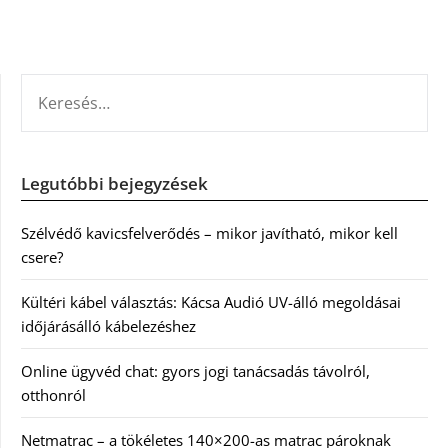
KERESÉS:
Legutóbbi bejegyzések
Szélvédő kavicsfelverődés – mikor javítható, mikor kell
csere?
Kültéri kábel választás: Kácsa Audió UV-álló megoldásai
időjárásálló kábelezéshez
Online ügyvéd chat: gyors jogi tanácsadás távolról,
otthonról
Netmatrac – a tökéletes 140×200-as matrac pároknak