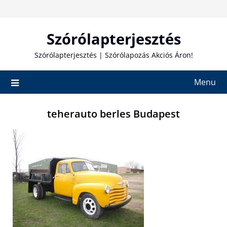
Skip
to
content
Szórólapterjesztés
Szórólapterjesztés | Szórólapozás Akciós Áron!
Menu
teherauto berles Budapest