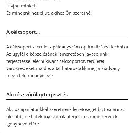
Hívjon minket!
És mindenkihez eljut, akihez Ön szeretné!
A célcsoport…
A célcsoport - terület - példányszám optimalizálási technika
Az ügyfél elképzelésének ismeretében javasolunk:
terjesztéssel elérni kívánt célcsoportot, területet,
városrészeket majd ezáltal határozódik meg a kiadvány
megfelelő mennyisége.
Akciós szórólapterjesztés
Akciós ajánlatunkkal szeretnénk lehetőséget biztosítani az
olcsóbb, de hatékony szórólapterjesztés módszerének
igénybevételére.