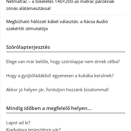
Netmatrac – a tökéletes 140×200-as matrac pároknak
zónás alátámasztással
Megbízható hálózati kábel választás: a Kácsa Audió
szakértői útmutatója
Szórólapterjesztés
Elege van már belőle, hogy szórólapjai nem érnek célba?
Hogy a gyűjtőládákból egyenesen a kukába kerülnek?
Akkor jó helyen jár, forduljon hozzánk bizalommal!
Mindig időben a megfelelő helyen…
Lapot ad ki?
Kiadványa terjesztésre vár?