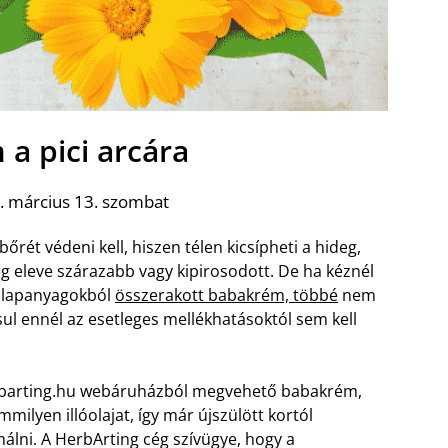
a pici arcára
. március 13. szombat
őrét védeni kell, hiszen télen kicsípheti a hideg,
tleg eleve szárazabb vagy kipirosodott. De ha kéznél
alapanyagokból
összerakott babakrém, többé
nem
ul ennél az esetleges mellékhatásoktól sem kell
herbarting.hu webáruházból megvehető babakrém,
ilyen illóolajat, így már újszülött kortól
álni. A HerbArting cég szívügye, hogy a