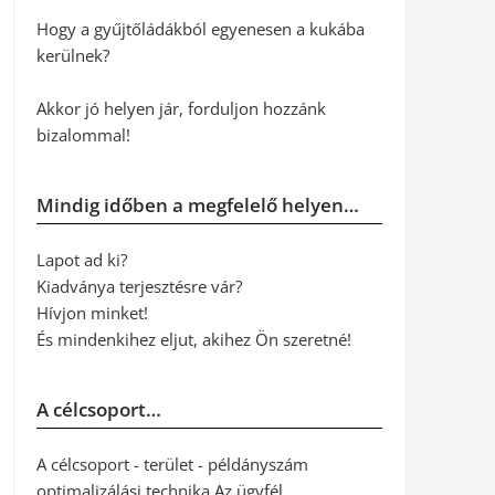
Hogy a gyűjtőládákból egyenesen a kukába
kerülnek?
Akkor jó helyen jár, forduljon hozzánk
bizalommal!
Mindig időben a megfelelő helyen…
Lapot ad ki?
Kiadványa terjesztésre vár?
Hívjon minket!
És mindenkihez eljut, akihez Ön szeretné!
A célcsoport…
A célcsoport - terület - példányszám
optimalizálási technika Az ügyfél