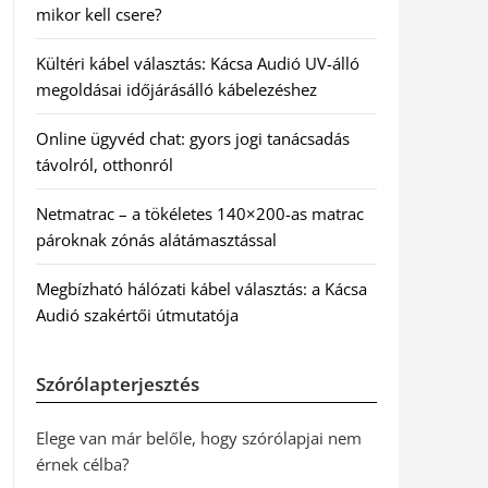
mikor kell csere?
Kültéri kábel választás: Kácsa Audió UV-álló
megoldásai időjárásálló kábelezéshez
Online ügyvéd chat: gyors jogi tanácsadás
távolról, otthonról
Netmatrac – a tökéletes 140×200-as matrac
pároknak zónás alátámasztással
Megbízható hálózati kábel választás: a Kácsa
Audió szakértői útmutatója
Szórólapterjesztés
Elege van már belőle, hogy szórólapjai nem
érnek célba?