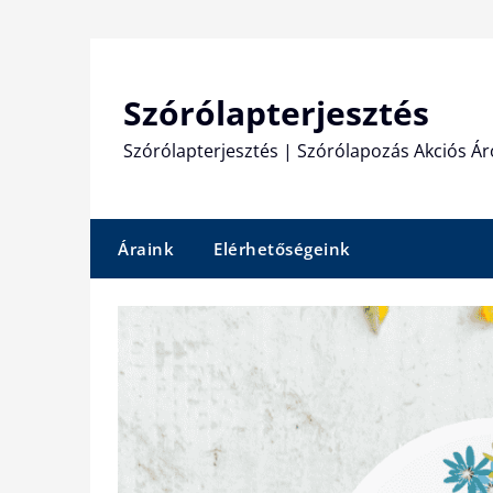
Skip
to
content
Szórólapterjesztés
Szórólapterjesztés | Szórólapozás Akciós Ár
Áraink
Elérhetőségeink