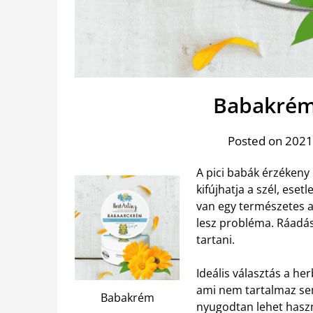
Babakrém 
Posted on 2021
A pici babák érzékeny b
kifújhatja a szél, ese
van egy természetes 
lesz probléma. Ráadás
tartani.
Ideális választás a 
ami nem tartalmaz semm
Babakrém
nyugodtan lehet haszn