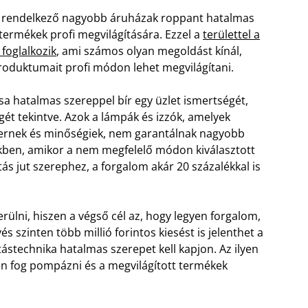
l rendelkező nagyobb áruházak roppant hatalmas
termékek profi megvilágítására. Ezzel a
területtel a
 foglalkozik
, ami számos olyan megoldást kínál,
produktumait profi módon lehet megvilágítani.
sa hatalmas szereppel bír egy üzlet ismertségét,
gét tekintve. Azok a lámpák és izzók, amelyek
nek és minőségiek, nem garantálnak nagyobb
ekben, amikor a nem megfelelő módon kiválasztott
ítás jut szerephez, a forgalom akár 20 százalékkal is
rülni, hiszen a végső cél az, hogy legyen forgalom,
és szinten több millió forintos kiesést is jelenthet a
tástechnika hatalmas szerepet kell kapjon. Az ilyen
n fog pompázni és a megvilágított termékek