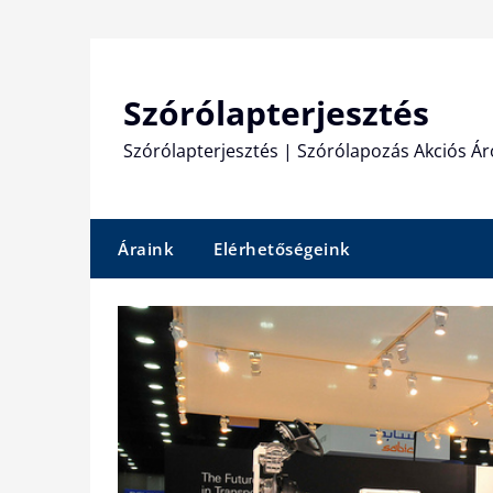
Skip
to
content
Szórólapterjesztés
Szórólapterjesztés | Szórólapozás Akciós Ár
Áraink
Elérhetőségeink