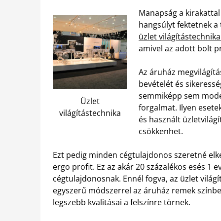
Manapság a kirakatta
hangsúlyt fektetnek a 
üzlet világítástechnika
amivel az adott bolt 
Az áruház megvilágítá
bevételét és sikeressé
semmiképp sem moder
Üzlet
forgalmat. Ilyen eset
világítástechnika
és használt üzletvilág
csökkenhet.
Ezt pedig minden cégtulajdonos szeretné elke
ergo profit. Ez az akár 20 százalékos esés 1 ev
cégtulajdonosnak. Ennél fogva, az üzlet világí
egyszerű módszerrel az áruház remek színbe
legszebb kvalitásai a felszínre törnek.