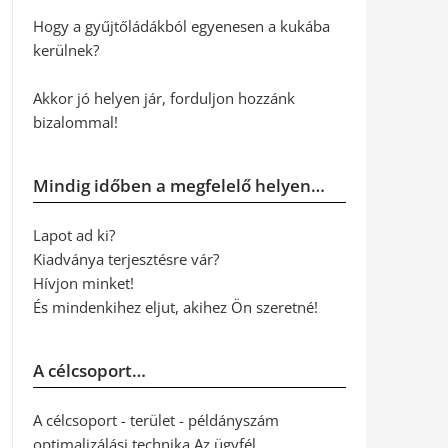
Hogy a gyűjtőládákból egyenesen a kukába
kerülnek?
Akkor jó helyen jár, forduljon hozzánk
bizalommal!
Mindig időben a megfelelő helyen…
Lapot ad ki?
Kiadványa terjesztésre vár?
Hívjon minket!
És mindenkihez eljut, akihez Ön szeretné!
A célcsoport…
A célcsoport - terület - példányszám
optimalizálási technika Az ügyfél