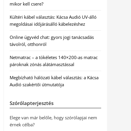
mikor kell csere?
Kültéri kábel választás: Kácsa Audió UV-álló
megoldásai időjárásálló kábelezéshez
Online ügyvéd chat: gyors jogi tanácsadás
távolról, otthonról
Netmatrac – a tökéletes 140×200-as matrac
pároknak zónás alátámasztással
Megbízható hálózati kábel választás: a Kácsa
Audió szakértői útmutatója
Szórólapterjesztés
Elege van már belőle, hogy szórólapjai nem
érnek célba?