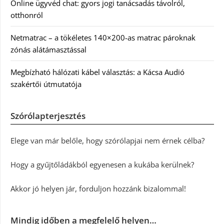
Online ügyvéd chat: gyors jogi tanácsadás távolról,
otthonról
Netmatrac – a tökéletes 140×200-as matrac pároknak
zónás alátámasztással
Megbízható hálózati kábel választás: a Kácsa Audió
szakértői útmutatója
Szórólapterjesztés
Elege van már belőle, hogy szórólapjai nem érnek célba?
Hogy a gyűjtőládákból egyenesen a kukába kerülnek?
Akkor jó helyen jár, forduljon hozzánk bizalommal!
Mindig időben a megfelelő helyen…