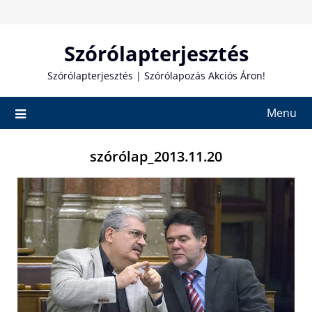
Skip
to
content
Szórólapterjesztés
Szórólapterjesztés | Szórólapozás Akciós Áron!
Menu
szórólap_2013.11.20