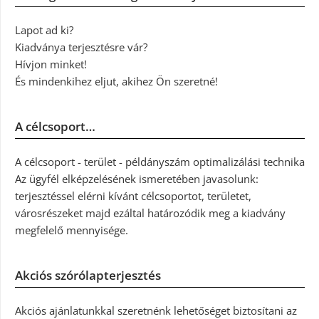
Lapot ad ki?
Kiadványa terjesztésre vár?
Hívjon minket!
És mindenkihez eljut, akihez Ön szeretné!
A célcsoport…
A célcsoport - terület - példányszám optimalizálási technika
Az ügyfél elképzelésének ismeretében javasolunk:
terjesztéssel elérni kívánt célcsoportot, területet,
városrészeket majd ezáltal határozódik meg a kiadvány
megfelelő mennyisége.
Akciós szórólapterjesztés
Akciós ajánlatunkkal szeretnénk lehetőséget biztosítani az