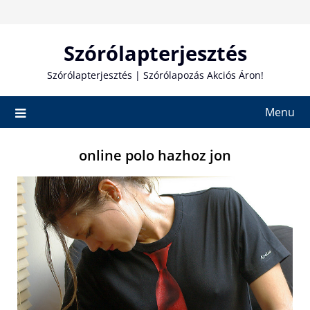
Skip
to
content
Szórólapterjesztés
Szórólapterjesztés | Szórólapozás Akciós Áron!
Menu
online polo hazhoz jon