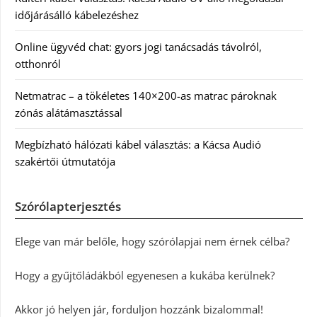
időjárásálló kábelezéshez
Online ügyvéd chat: gyors jogi tanácsadás távolról,
otthonról
Netmatrac – a tökéletes 140×200-as matrac pároknak
zónás alátámasztással
Megbízható hálózati kábel választás: a Kácsa Audió
szakértői útmutatója
Szórólapterjesztés
Elege van már belőle, hogy szórólapjai nem érnek célba?
Hogy a gyűjtőládákból egyenesen a kukába kerülnek?
Akkor jó helyen jár, forduljon hozzánk bizalommal!