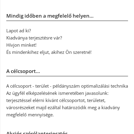
Mindig időben a megfelelő helyen…
Lapot ad ki?
Kiadványa terjesztésre vár?
Hívjon minket!
És mindenkihez eljut, akihez Ön szeretné!
A célcsoport…
A célcsoport - terület - példányszám optimalizálási technika
Az ügyfél elképzelésének ismeretében javasolunk:
terjesztéssel elérni kívánt célcsoportot, területet,
városrészeket majd ezáltal határozódik meg a kiadvány
megfelelő mennyisége.
Akciós szórólapterjesztés