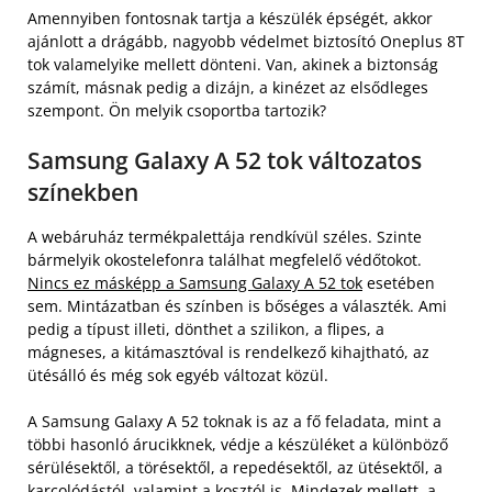
Amennyiben fontosnak tartja a készülék épségét, akkor
ajánlott a drágább, nagyobb védelmet biztosító Oneplus 8T
tok valamelyike mellett dönteni. Van, akinek a biztonság
számít, másnak pedig a dizájn, a kinézet az elsődleges
szempont. Ön melyik csoportba tartozik?
Samsung Galaxy A 52 tok változatos
színekben
A webáruház termékpalettája rendkívül széles. Szinte
bármelyik okostelefonra találhat megfelelő védőtokot.
Nincs ez másképp a Samsung Galaxy A 52 tok
esetében
sem. Mintázatban és színben is bőséges a választék. Ami
pedig a típust illeti, dönthet a szilikon, a flipes, a
mágneses, a kitámasztóval is rendelkező kihajtható, az
ütésálló és még sok egyéb változat közül.
A Samsung Galaxy A 52 toknak is az a fő feladata, mint a
többi hasonló árucikknek, védje a készüléket a különböző
sérülésektől, a törésektől, a repedésektől, az ütésektől, a
karcolódástól, valamint a kosztól is. Mindezek mellett, a