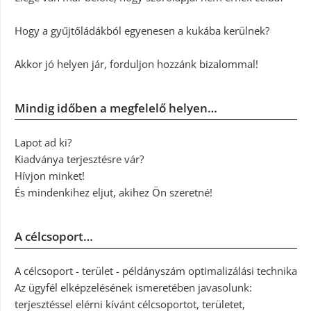
Hogy a gyűjtőládákból egyenesen a kukába kerülnek?
Akkor jó helyen jár, forduljon hozzánk bizalommal!
Mindig időben a megfelelő helyen…
Lapot ad ki?
Kiadványa terjesztésre vár?
Hívjon minket!
És mindenkihez eljut, akihez Ön szeretné!
A célcsoport…
A célcsoport - terület - példányszám optimalizálási technika
Az ügyfél elképzelésének ismeretében javasolunk:
terjesztéssel elérni kívánt célcsoportot, területet,