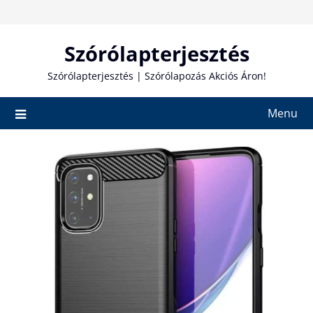
Skip
to
content
Szórólapterjesztés
Szórólapterjesztés | Szórólapozás Akciós Áron!
Menu