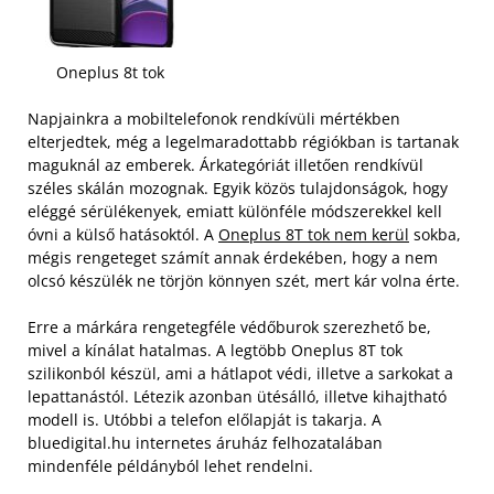
Oneplus 8t tok
Napjainkra a mobiltelefonok rendkívüli mértékben
elterjedtek, még a legelmaradottabb régiókban is tartanak
maguknál az emberek. Árkategóriát illetően rendkívül
széles skálán mozognak. Egyik közös tulajdonságok, hogy
eléggé sérülékenyek, emiatt különféle módszerekkel kell
óvni a külső hatásoktól. A
Oneplus 8T tok nem kerül
sokba,
mégis rengeteget számít annak érdekében, hogy a nem
olcsó készülék ne törjön könnyen szét, mert kár volna érte.
Erre a márkára rengetegféle védőburok szerezhető be,
mivel a kínálat hatalmas. A legtöbb Oneplus 8T tok
szilikonból készül, ami a hátlapot védi, illetve a sarkokat a
lepattanástól. Létezik azonban ütésálló, illetve kihajtható
modell is. Utóbbi a telefon előlapját is takarja. A
bluedigital.hu internetes áruház felhozatalában
mindenféle példányból lehet rendelni.