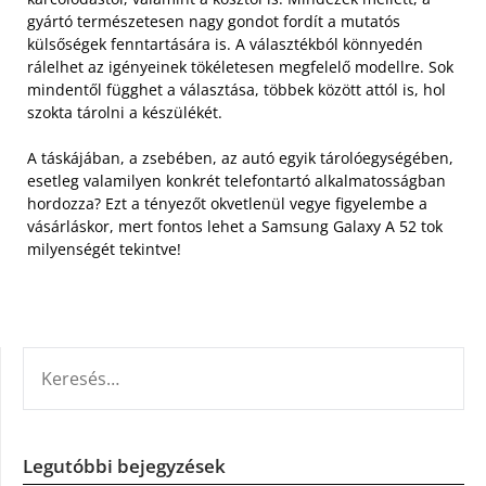
gyártó természetesen nagy gondot fordít a mutatós
külsőségek fenntartására is. A választékból könnyedén
rálelhet az igényeinek tökéletesen megfelelő modellre. Sok
mindentől függhet a választása, többek között attól is, hol
szokta tárolni a készülékét.
A táskájában, a zsebében, az autó egyik tárolóegységében,
esetleg valamilyen konkrét telefontartó alkalmatosságban
hordozza? Ezt a tényezőt okvetlenül vegye figyelembe a
vásárláskor, mert fontos lehet a Samsung Galaxy A 52 tok
milyenségét tekintve!
KERESÉS:
Legutóbbi bejegyzések