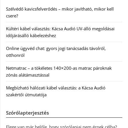
Szélvédő kavicsfelverődés – mikor javítható, mikor kell
csere?
Kültéri kábel választás: Kácsa Audió UV-álló megoldásai
időjárásálló kábelezéshez
Online ügyvéd chat: gyors jogi tanácsadás távolról,
otthonról
Netmatrac – a tökéletes 140×200-as matrac pároknak
zónás alátámasztással
Megbízható hálózati kábel választás: a Kácsa Audió
szakértői útmutatója
Szórólapterjesztés
Elege van már belőle, hogy szórólapjai nem érnek célba?