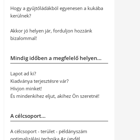
Hogy a gyűjtőládákból egyenesen a kukába
kerülnek?
Akkor jó helyen jár, forduljon hozzánk
bizalommal!
Mindig időben a megfelelő helyen…
Lapot ad ki?
Kiadványa terjesztésre vár?
Hívjon minket!
És mindenkihez eljut, akihez Ön szeretné!
A célcsoport…
A célcsoport - terület - példányszám
optimalizálási technika Az ügyfél