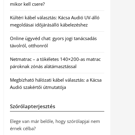
mikor kell csere?
Kültéri kábel választás: Kácsa Audió UV-álló
megoldásai időjárásálló kábelezéshez
Online ügyvéd chat: gyors jogi tanácsadás
távolról, otthonról
Netmatrac – a tökéletes 140×200-as matrac
pároknak zónás alátámasztással
Megbízható hálózati kábel választás: a Kácsa
Audió szakértői útmutatója
Szórólapterjesztés
Elege van már belőle, hogy szórólapjai nem
érnek célba?