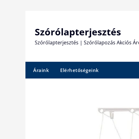
Skip
to
content
Szórólapterjesztés
Szórólapterjesztés | Szórólapozás Akciós Ár
Áraink
Elérhetőségeink