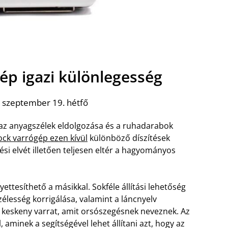
gép igazi különlegesség
 szeptember 19. hétfő
az anyagszélek eldolgozása és a ruhadarabok
ock varrógép ezen kívül
különböző díszítések
ési elvét illetően teljesen eltér a hagyományos
ettesíthető a másikkal. Sokféle állítási lehetőség
szélesség korrigálása, valamint a láncnyelv
 a keskeny varrat, amit orsószegésnek neveznek.
Az
 aminek a segítségével lehet állítani azt, hogy az