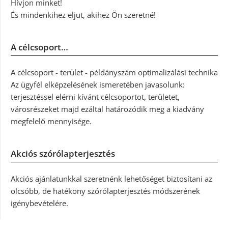
Hívjon minket!
És mindenkihez eljut, akihez Ön szeretné!
A célcsoport…
A célcsoport - terület - példányszám optimalizálási technika
Az ügyfél elképzelésének ismeretében javasolunk:
terjesztéssel elérni kívánt célcsoportot, területet,
városrészeket majd ezáltal határozódik meg a kiadvány
megfelelő mennyisége.
Akciós szórólapterjesztés
Akciós ajánlatunkkal szeretnénk lehetőséget biztosítani az
olcsóbb, de hatékony szórólapterjesztés módszerének
igénybevételére.