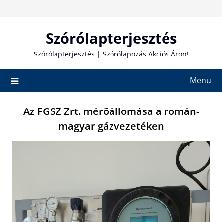
Skip
to
content
Szórólapterjesztés
Szórólapterjesztés | Szórólapozás Akciós Áron!
Menu
Az FGSZ Zrt. mérõállomása a román-
magyar gázvezetéken