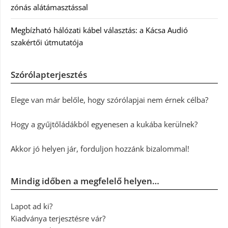
zónás alátámasztással
Megbízható hálózati kábel választás: a Kácsa Audió
szakértői útmutatója
Szórólapterjesztés
Elege van már belőle, hogy szórólapjai nem érnek célba?
Hogy a gyűjtőládákból egyenesen a kukába kerülnek?
Akkor jó helyen jár, forduljon hozzánk bizalommal!
Mindig időben a megfelelő helyen…
Lapot ad ki?
Kiadványa terjesztésre vár?