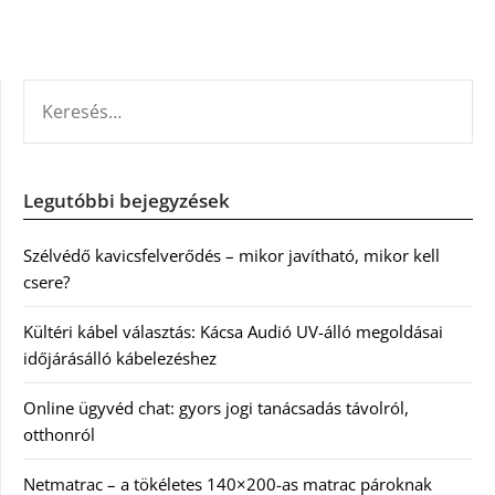
KERESÉS:
Legutóbbi bejegyzések
Szélvédő kavicsfelverődés – mikor javítható, mikor kell
csere?
Kültéri kábel választás: Kácsa Audió UV-álló megoldásai
időjárásálló kábelezéshez
Online ügyvéd chat: gyors jogi tanácsadás távolról,
otthonról
Netmatrac – a tökéletes 140×200-as matrac pároknak