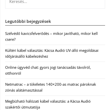
Legutóbbi bejegyzések
Szélvédő kavicsfelverődés – mikor javítható, mikor kell
csere?
Kültéri kábel választás: Kácsa Audió UV-álló megoldásai
időjárásálló kábelezéshez
Online ügyvéd chat: gyors jogi tanácsadás távolról,
otthonról
Netmatrac – a tökéletes 140×200-as matrac pároknak
zónás alátámasztással
Megbízható hálózati kábel választás: a Kácsa Audió
szakértői útmutatója