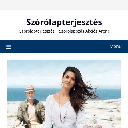
Skip
to
content
Szórólapterjesztés
Szórólapterjesztés | Szórólapozás Akciós Áron!
Menu