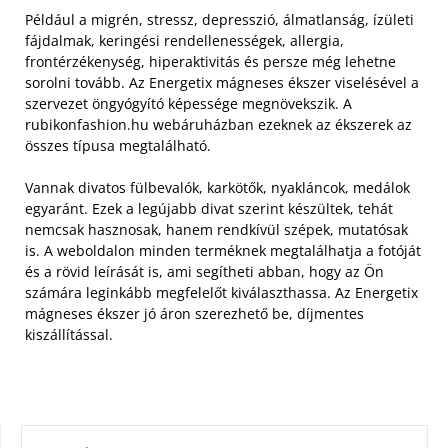
Például a migrén, stressz, depresszió, álmatlanság, ízületi
fájdalmak, keringési rendellenességek, allergia,
frontérzékenység, hiperaktivitás és persze még lehetne
sorolni tovább. Az Energetix mágneses ékszer viselésével a
szervezet öngyógyító képessége megnövekszik. A
rubikonfashion.hu webáruházban ezeknek az ékszerek az
összes típusa megtalálható.
Vannak divatos fülbevalók, karkötők, nyakláncok, medálok
egyaránt. Ezek a legújabb divat szerint készültek, tehát
nemcsak hasznosak, hanem rendkívül szépek, mutatósak
is. A weboldalon minden terméknek megtalálhatja a fotóját
és a rövid leírását is, ami segítheti abban, hogy az Ön
számára leginkább megfelelőt kiválaszthassa. Az Energetix
mágneses ékszer jó áron szerezhető be, díjmentes
kiszállítással.
KERESÉS: