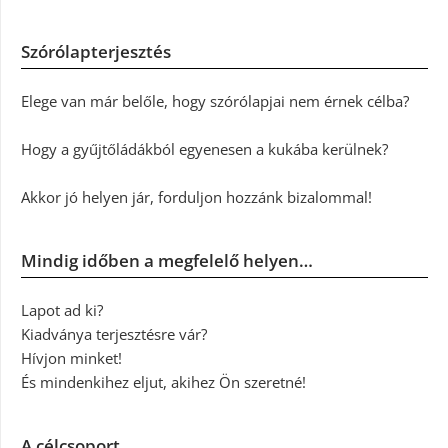
Szórólapterjesztés
Elege van már belőle, hogy szórólapjai nem érnek célba?
Hogy a gyűjtőládákból egyenesen a kukába kerülnek?
Akkor jó helyen jár, forduljon hozzánk bizalommal!
Mindig időben a megfelelő helyen…
Lapot ad ki?
Kiadványa terjesztésre vár?
Hívjon minket!
És mindenkihez eljut, akihez Ön szeretné!
A célcsoport…