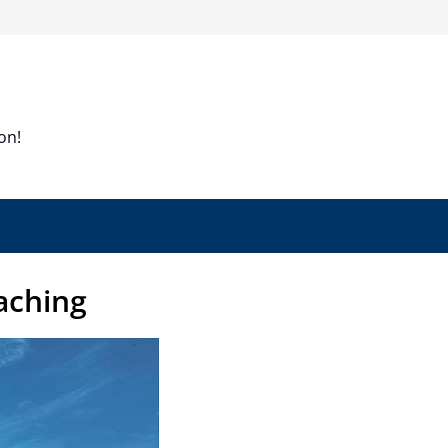
on!
aching