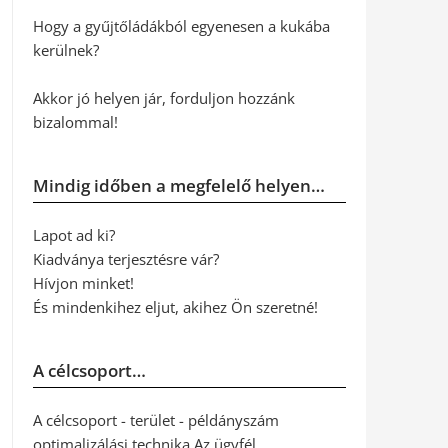
Hogy a gyűjtőládákból egyenesen a kukába
kerülnek?
Akkor jó helyen jár, forduljon hozzánk
bizalommal!
Mindig időben a megfelelő helyen…
Lapot ad ki?
Kiadványa terjesztésre vár?
Hívjon minket!
És mindenkihez eljut, akihez Ön szeretné!
A célcsoport…
A célcsoport - terület - példányszám
optimalizálási technika Az ügyfél