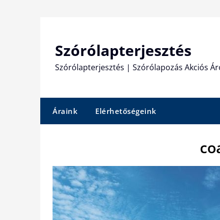
Skip
to
content
Szórólapterjesztés
Szórólapterjesztés | Szórólapozás Akciós Ár
Áraink
Elérhetőségeink
co