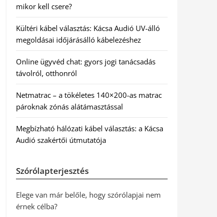
mikor kell csere?
Kültéri kábel választás: Kácsa Audió UV-álló
megoldásai időjárásálló kábelezéshez
Online ügyvéd chat: gyors jogi tanácsadás
távolról, otthonról
Netmatrac – a tökéletes 140×200-as matrac
pároknak zónás alátámasztással
Megbízható hálózati kábel választás: a Kácsa
Audió szakértői útmutatója
Szórólapterjesztés
Elege van már belőle, hogy szórólapjai nem
érnek célba?