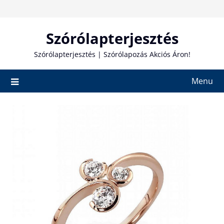
Skip
to
content
Szórólapterjesztés
Szórólapterjesztés | Szórólapozás Akciós Áron!
Menu