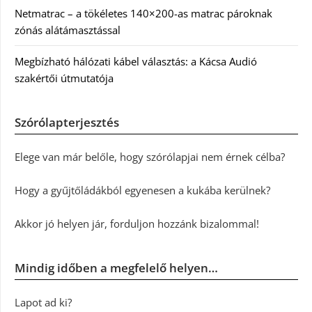
Netmatrac – a tökéletes 140×200-as matrac pároknak
zónás alátámasztással
Megbízható hálózati kábel választás: a Kácsa Audió
szakértői útmutatója
Szórólapterjesztés
Elege van már belőle, hogy szórólapjai nem érnek célba?
Hogy a gyűjtőládákból egyenesen a kukába kerülnek?
Akkor jó helyen jár, forduljon hozzánk bizalommal!
Mindig időben a megfelelő helyen…
Lapot ad ki?