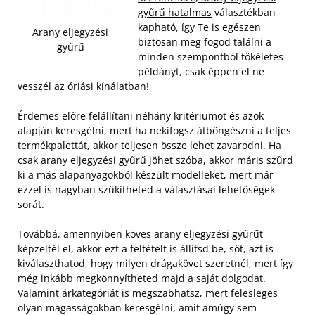
gyűrű hatalmas
választékban
kapható, így Te is egészen
Arany eljegyzési
biztosan meg fogod találni a
gyűrű
minden szempontból tökéletes
példányt, csak éppen el ne
vesszél az óriási kínálatban!
Érdemes előre felállítani néhány kritériumot és azok
alapján keresgélni, mert ha nekifogsz átböngészni a teljes
termékpalettát, akkor teljesen össze lehet zavarodni. Ha
csak arany eljegyzési gyűrű jöhet szóba, akkor máris szűrd
ki a más alapanyagokból készült modelleket, mert már
ezzel is nagyban szűkítheted a választásai lehetőségek
sorát.
Továbbá, amennyiben köves arany eljegyzési gyűrűt
képzeltél el, akkor ezt a feltételt is állítsd be, sőt, azt is
kiválaszthatod, hogy milyen drágakövet szeretnél, mert így
még inkább megkönnyítheted majd a saját dolgodat.
Valamint árkategóriát is megszabhatsz, mert felesleges
olyan magasságokban keresgélni, amit amúgy sem