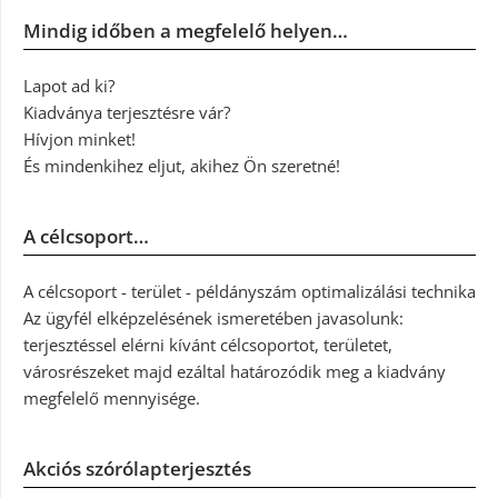
Mindig időben a megfelelő helyen…
Lapot ad ki?
Kiadványa terjesztésre vár?
Hívjon minket!
És mindenkihez eljut, akihez Ön szeretné!
A célcsoport…
A célcsoport - terület - példányszám optimalizálási technika
Az ügyfél elképzelésének ismeretében javasolunk:
terjesztéssel elérni kívánt célcsoportot, területet,
városrészeket majd ezáltal határozódik meg a kiadvány
megfelelő mennyisége.
Akciós szórólapterjesztés