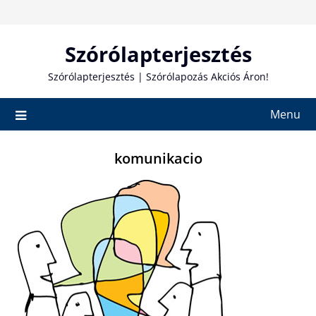
Skip
to
content
Szórólapterjesztés
Szórólapterjesztés | Szórólapozás Akciós Áron!
Menu
komunikacio