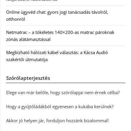
Online ügyvéd chat: gyors jogi tanácsadás távolról,
otthonról
Netmatrac – a tökéletes 140×200-as matrac pároknak
zónás alátámasztással
Megbízható hálózati kábel választás: a Kácsa Audió
szakértői útmutatója
Szórólapterjesztés
Elege van már belőle, hogy szórólapjai nem érnek célba?
Hogy a gyűjtőládákból egyenesen a kukába kerülnek?
Akkor jó helyen jár, forduljon hozzánk bizalommal!