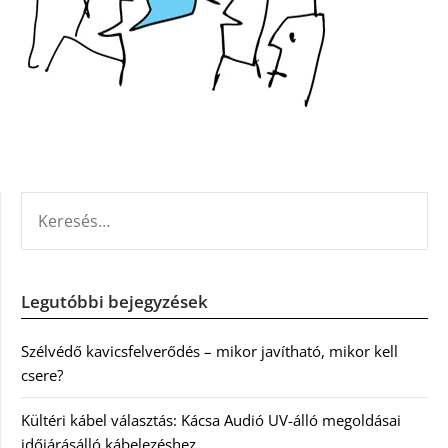
KERESÉS:
Legutóbbi bejegyzések
Szélvédő kavicsfelverődés – mikor javítható, mikor kell
csere?
Kültéri kábel választás: Kácsa Audió UV-álló megoldásai
időjárásálló kábelezéshez