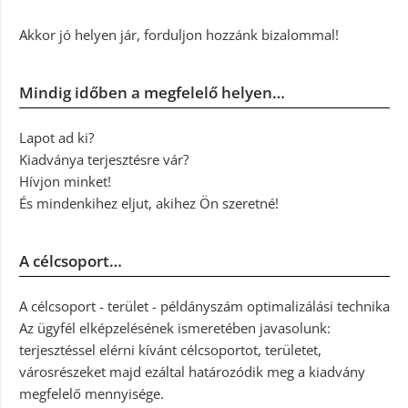
Akkor jó helyen jár, forduljon hozzánk bizalommal!
Mindig időben a megfelelő helyen…
Lapot ad ki?
Kiadványa terjesztésre vár?
Hívjon minket!
És mindenkihez eljut, akihez Ön szeretné!
A célcsoport…
A célcsoport - terület - példányszám optimalizálási technika
Az ügyfél elképzelésének ismeretében javasolunk:
terjesztéssel elérni kívánt célcsoportot, területet,
városrészeket majd ezáltal határozódik meg a kiadvány
megfelelő mennyisége.