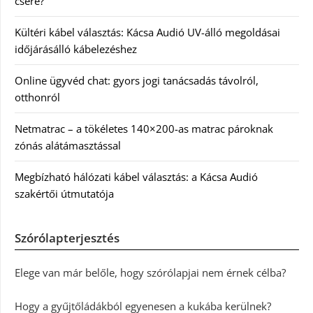
csere?
Kültéri kábel választás: Kácsa Audió UV-álló megoldásai
időjárásálló kábelezéshez
Online ügyvéd chat: gyors jogi tanácsadás távolról,
otthonról
Netmatrac – a tökéletes 140×200-as matrac pároknak
zónás alátámasztással
Megbízható hálózati kábel választás: a Kácsa Audió
szakértői útmutatója
Szórólapterjesztés
Elege van már belőle, hogy szórólapjai nem érnek célba?
Hogy a gyűjtőládákból egyenesen a kukába kerülnek?