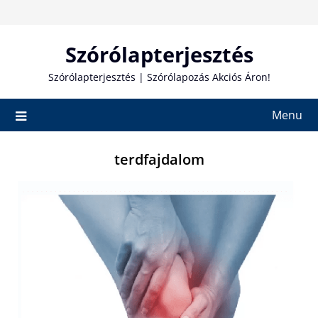
Skip
to
content
Szórólapterjesztés
Szórólapterjesztés | Szórólapozás Akciós Áron!
Menu
terdfajdalom