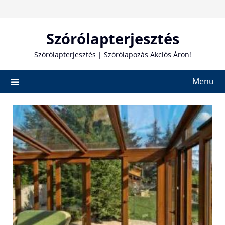
Skip
to
content
Szórólapterjesztés
Szórólapterjesztés | Szórólapozás Akciós Áron!
Menu