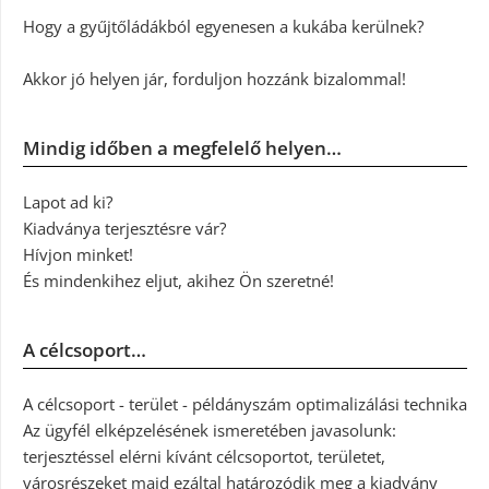
Hogy a gyűjtőládákból egyenesen a kukába kerülnek?
Akkor jó helyen jár, forduljon hozzánk bizalommal!
Mindig időben a megfelelő helyen…
Lapot ad ki?
Kiadványa terjesztésre vár?
Hívjon minket!
És mindenkihez eljut, akihez Ön szeretné!
A célcsoport…
A célcsoport - terület - példányszám optimalizálási technika
Az ügyfél elképzelésének ismeretében javasolunk:
terjesztéssel elérni kívánt célcsoportot, területet,
városrészeket majd ezáltal határozódik meg a kiadvány