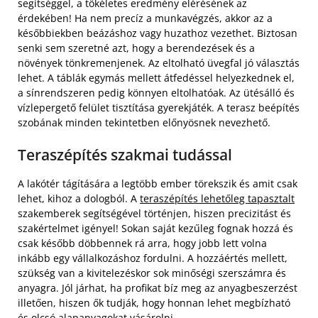
segítséggel, a tökéletes eredmény elérésének az
érdekében! Ha nem precíz a munkavégzés, akkor az a
későbbiekben beázáshoz vagy huzathoz vezethet. Biztosan
senki sem szeretné azt, hogy a berendezések és a
növények tönkremenjenek. Az eltolható üvegfal jó választás
lehet. A táblák egymás mellett átfedéssel helyezkednek el,
a sínrendszeren pedig könnyen eltolhatóak. Az ütésálló és
vízlepergető felület tisztítása gyerekjáték. A terasz beépítés
szobának minden tekintetben előnyösnek nevezhető.
Teraszépítés szakmai tudással
A lakótér tágítására a legtöbb ember törekszik és amit csak
lehet, kihoz a dologból. A
teraszépítés lehetőleg tapasztalt
szakemberek segítségével történjen, hiszen precizitást és
szakértelmet igényel! Sokan saját kezűleg fognak hozzá és
csak később döbbennek rá arra, hogy jobb lett volna
inkább egy vállalkozáshoz fordulni. A hozzáértés mellett,
szükség van a kivitelezéskor sok minőségi szerszámra és
anyagra. Jól járhat, ha profikat bíz meg az anyagbeszerzést
illetően, hiszen ők tudják, hogy honnan lehet megbízható
és olcsó alapanyagokat vásárolni.