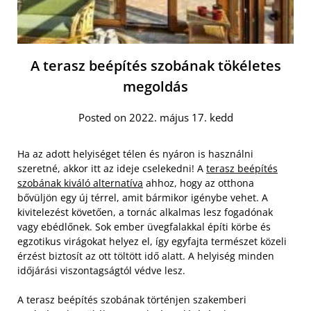
A terasz beépítés szobának tökéletes
megoldás
Posted on 2022. május 17. kedd
Ha az adott helyiséget télen és nyáron is használni
szeretné, akkor itt az ideje cselekedni! A
terasz beépítés
szobának kiváló alternatíva
ahhoz, hogy az otthona
bővüljön egy új térrel, amit bármikor igénybe vehet. A
kivitelezést követően, a tornác alkalmas lesz fogadónak
vagy ebédlőnek. Sok ember üvegfalakkal építi körbe és
egzotikus virágokat helyez el, így egyfajta természet közeli
érzést biztosít az ott töltött idő alatt. A helyiség minden
időjárási viszontagságtól védve lesz.
A terasz beépítés szobának történjen szakemberi