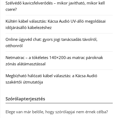
Szélvédő kavicsfelverődés – mikor javítható, mikor kell
csere?
Kültéri kábel választás: Kácsa Audió UV-álló megoldásai
időjárásálló kábelezéshez
Online ügyvéd chat: gyors jogi tanácsadás távolról,
otthonról
Netmatrac – a tökéletes 140×200-as matrac pároknak
zónás alátámasztással
Megbízható hálózati kábel választás: a Kácsa Audió
szakértői útmutatója
Szórólapterjesztés
Elege van már belőle, hogy szórólapjai nem érnek célba?