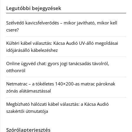
Legutóbbi bejegyzések
Szélvédő kavicsfelverődés – mikor javítható, mikor kell
csere?
Kültéri kábel választás: Kácsa Audió UV-álló megoldásai
időjárásálló kábelezéshez
Online ügyvéd chat: gyors jogi tanácsadás távolról,
otthonról
Netmatrac – a tökéletes 140×200-as matrac pároknak
zónás alátámasztással
Megbízható hálózati kábel választás: a Kácsa Audió
szakértői útmutatója
Szórólapterjesztés