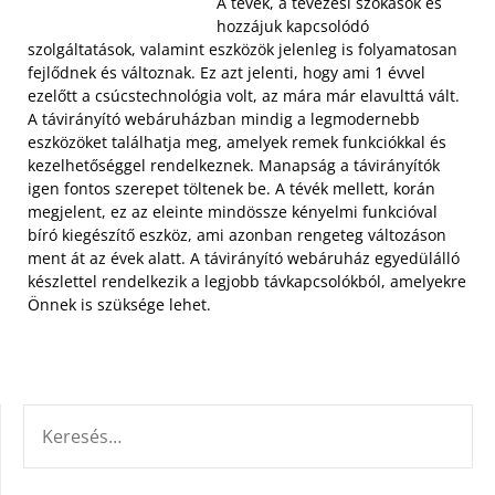
A tévék, a tévézési szokások és
hozzájuk kapcsolódó
szolgáltatások, valamint eszközök jelenleg is folyamatosan
fejlődnek és változnak. Ez azt jelenti, hogy ami 1 évvel
ezelőtt a csúcstechnológia volt, az mára már elavulttá vált.
A távirányító webáruházban mindig a legmodernebb
eszközöket találhatja meg, amelyek remek funkciókkal és
kezelhetőséggel rendelkeznek. Manapság a távirányítók
igen fontos szerepet töltenek be. A tévék mellett, korán
megjelent, ez az eleinte mindössze kényelmi funkcióval
bíró kiegészítő eszköz, ami azonban rengeteg változáson
ment át az évek alatt. A távirányító webáruház egyedülálló
készlettel rendelkezik a legjobb távkapcsolókból, amelyekre
Önnek is szüksége lehet.
KERESÉS: