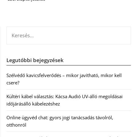
KERESÉS:
Legutóbbi bejegyzések
Szélvédő kavicsfelverődés – mikor javítható, mikor kell
csere?
Kültéri kábel választás: Kácsa Audió UV-álló megoldásai
időjárásálló kábelezéshez
Online ügyvéd chat: gyors jogi tanácsadás távolról,
otthonról