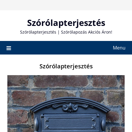
Skip
to
content
Szórólapterjesztés
Szórólapterjesztés | Szórólapozás Akciós Áron!
Menu
Szórólapterjesztés