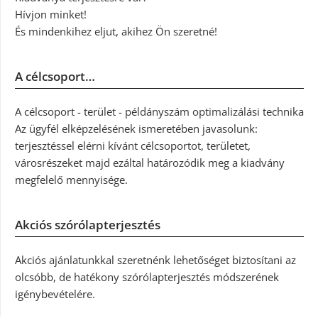
Hívjon minket!
És mindenkihez eljut, akihez Ön szeretné!
A célcsoport…
A célcsoport - terület - példányszám optimalizálási technika
Az ügyfél elképzelésének ismeretében javasolunk:
terjesztéssel elérni kívánt célcsoportot, területet,
városrészeket majd ezáltal határozódik meg a kiadvány
megfelelő mennyisége.
Akciós szórólapterjesztés
Akciós ajánlatunkkal szeretnénk lehetőséget biztosítani az
olcsóbb, de hatékony szórólapterjesztés módszerének
igénybevételére.