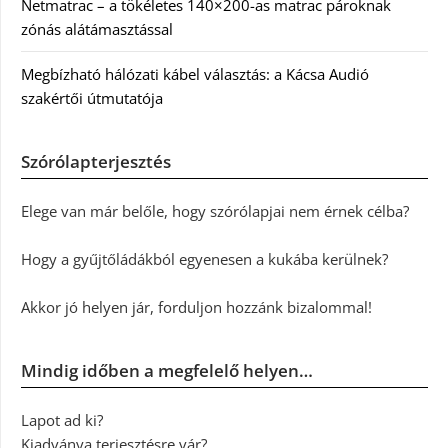
Netmatrac – a tökéletes 140×200-as matrac pároknak
zónás alátámasztással
Megbízható hálózati kábel választás: a Kácsa Audió
szakértői útmutatója
Szórólapterjesztés
Elege van már belőle, hogy szórólapjai nem érnek célba?
Hogy a gyűjtőládákból egyenesen a kukába kerülnek?
Akkor jó helyen jár, forduljon hozzánk bizalommal!
Mindig időben a megfelelő helyen…
Lapot ad ki?
Kiadványa terjesztésre vár?