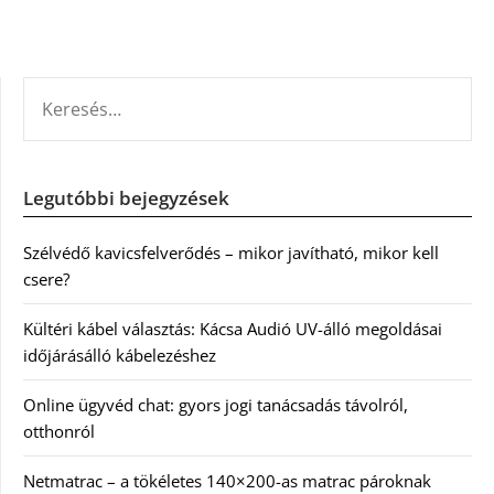
KERESÉS:
Legutóbbi bejegyzések
Szélvédő kavicsfelverődés – mikor javítható, mikor kell
csere?
Kültéri kábel választás: Kácsa Audió UV-álló megoldásai
időjárásálló kábelezéshez
Online ügyvéd chat: gyors jogi tanácsadás távolról,
otthonról
Netmatrac – a tökéletes 140×200-as matrac pároknak