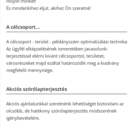
Hívjon minket!
És mindenkihez eljut, akihez Ön szeretné!
A célcsoport…
A célcsoport - terület - példányszám optimalizálási technika
Az ügyfél elképzelésének ismeretében javasolunk:
terjesztéssel elérni kívánt célcsoportot, területet,
városrészeket majd ezáltal határozódik meg a kiadvány
megfelelő mennyisége.
Akciós szórólapterjesztés
Akciós ajánlatunkkal szeretnénk lehetőséget biztosítani az
olcsóbb, de hatékony szórólapterjesztés módszerének
igénybevételére.