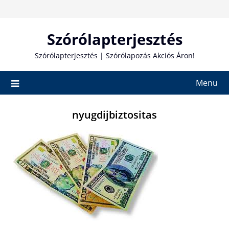
Skip
to
content
Szórólapterjesztés
Szórólapterjesztés | Szórólapozás Akciós Áron!
Menu
nyugdijbiztositas