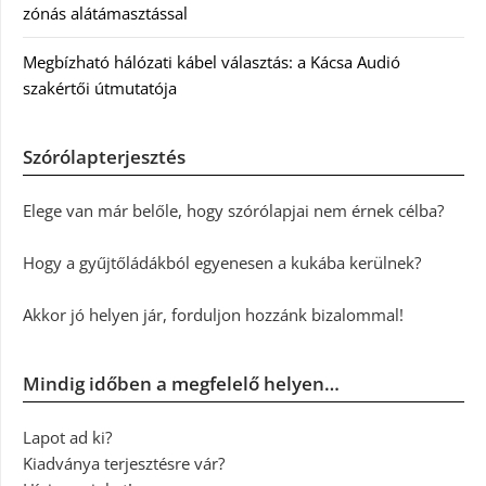
zónás alátámasztással
Megbízható hálózati kábel választás: a Kácsa Audió
szakértői útmutatója
Szórólapterjesztés
Elege van már belőle, hogy szórólapjai nem érnek célba?
Hogy a gyűjtőládákból egyenesen a kukába kerülnek?
Akkor jó helyen jár, forduljon hozzánk bizalommal!
Mindig időben a megfelelő helyen…
Lapot ad ki?
Kiadványa terjesztésre vár?