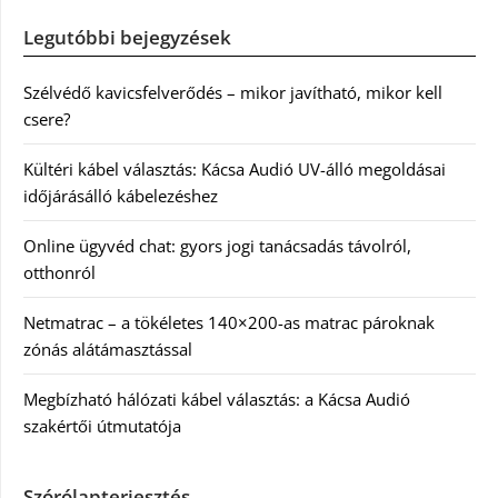
Legutóbbi bejegyzések
Szélvédő kavicsfelverődés – mikor javítható, mikor kell
csere?
Kültéri kábel választás: Kácsa Audió UV-álló megoldásai
időjárásálló kábelezéshez
Online ügyvéd chat: gyors jogi tanácsadás távolról,
otthonról
Netmatrac – a tökéletes 140×200-as matrac pároknak
zónás alátámasztással
Megbízható hálózati kábel választás: a Kácsa Audió
szakértői útmutatója
Szórólapterjesztés