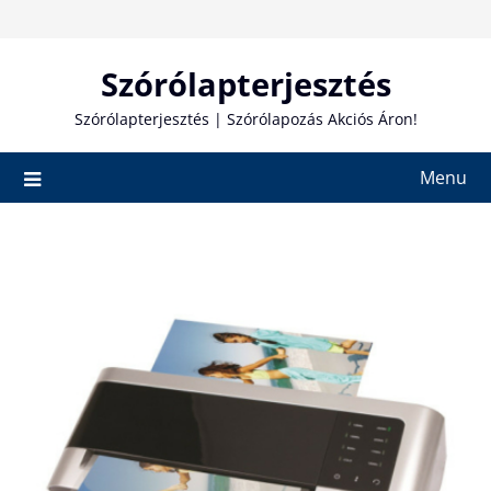
Skip
to
content
Szórólapterjesztés
Szórólapterjesztés | Szórólapozás Akciós Áron!
Menu