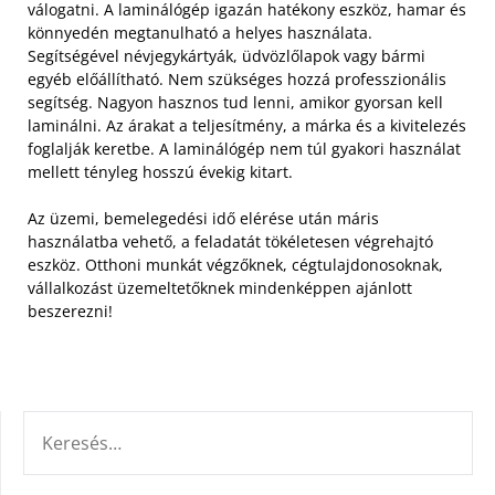
válogatni. A laminálógép igazán hatékony eszköz, hamar és
könnyedén megtanulható a helyes használata.
Segítségével névjegykártyák, üdvözlőlapok vagy bármi
egyéb előállítható.
Nem szükséges hozzá professzionális
segítség. Nagyon hasznos tud lenni, amikor gyorsan kell
laminálni. Az árakat a teljesítmény, a márka és a kivitelezés
foglalják keretbe. A laminálógép nem túl gyakori használat
mellett tényleg hosszú évekig kitart.
Az üzemi, bemelegedési idő elérése után máris
használatba vehető, a feladatát tökéletesen végrehajtó
eszköz. Otthoni munkát végzőknek, cégtulajdonosoknak,
vállalkozást üzemeltetőknek mindenképpen ajánlott
beszerezni!
KERESÉS: