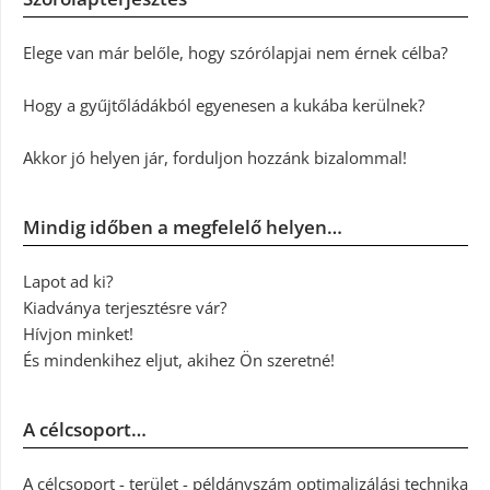
Elege van már belőle, hogy szórólapjai nem érnek célba?
Hogy a gyűjtőládákból egyenesen a kukába kerülnek?
Akkor jó helyen jár, forduljon hozzánk bizalommal!
Mindig időben a megfelelő helyen…
Lapot ad ki?
Kiadványa terjesztésre vár?
Hívjon minket!
És mindenkihez eljut, akihez Ön szeretné!
A célcsoport…
A célcsoport - terület - példányszám optimalizálási technika