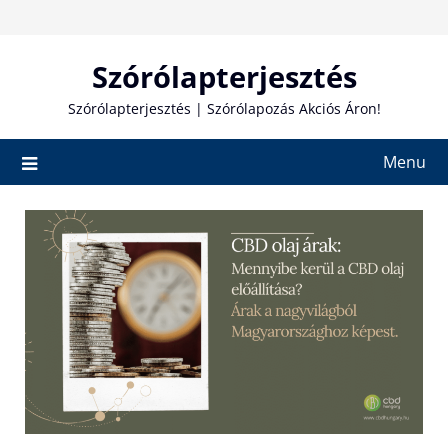
Skip
to
content
Szórólapterjesztés
Szórólapterjesztés | Szórólapozás Akciós Áron!
Menu