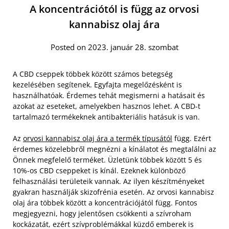
A koncentrációtól is függ az orvosi
kannabisz olaj ára
Posted on 2023. január 28. szombat
A CBD cseppek többek között számos betegség
kezelésében segítenek. Egyfajta megelőzésként is
használhatóak. Érdemes tehát megismerni a hatásait és
azokat az eseteket, amelyekben hasznos lehet. A CBD-t
tartalmazó termékeknek antibakteriális hatásuk is van.
Az
orvosi kannabisz olaj ára a termék típusától
függ. Ezért
érdemes közelebbről megnézni a kínálatot és megtalálni az
Önnek megfelelő terméket. Üzletünk többek között 5 és
10%-os CBD cseppeket is kínál. Ezeknek különböző
felhasználási területeik vannak.
Az ilyen készítményeket
gyakran használják skizofrénia esetén. Az orvosi kannabisz
olaj ára többek között a koncentrációjától függ. Fontos
megjegyezni, hogy jelentősen csökkenti a szívroham
kockázatát, ezért szívproblémákkal küzdő emberek is