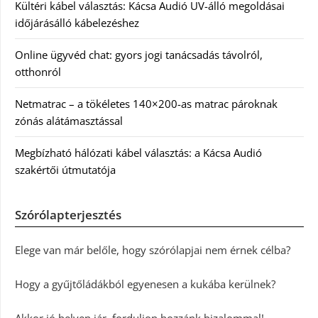
Kültéri kábel választás: Kácsa Audió UV-álló megoldásai
időjárásálló kábelezéshez
Online ügyvéd chat: gyors jogi tanácsadás távolról,
otthonról
Netmatrac – a tökéletes 140×200-as matrac pároknak
zónás alátámasztással
Megbízható hálózati kábel választás: a Kácsa Audió
szakértői útmutatója
Szórólapterjesztés
Elege van már belőle, hogy szórólapjai nem érnek célba?
Hogy a gyűjtőládákból egyenesen a kukába kerülnek?
Akkor jó helyen jár, forduljon hozzánk bizalommal!