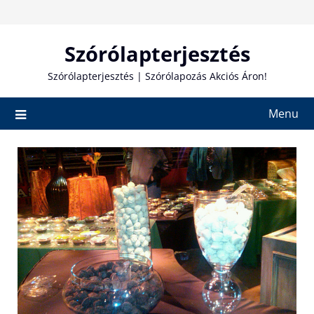
Skip
to
content
Szórólapterjesztés
Szórólapterjesztés | Szórólapozás Akciós Áron!
Menu