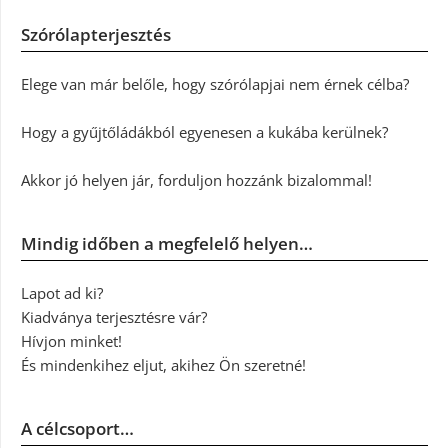
Szórólapterjesztés
Elege van már belőle, hogy szórólapjai nem érnek célba?
Hogy a gyűjtőládákból egyenesen a kukába kerülnek?
Akkor jó helyen jár, forduljon hozzánk bizalommal!
Mindig időben a megfelelő helyen…
Lapot ad ki?
Kiadványa terjesztésre vár?
Hívjon minket!
És mindenkihez eljut, akihez Ön szeretné!
A célcsoport…