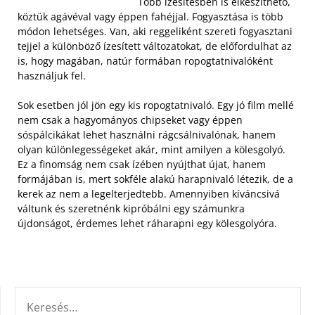
Több ízesítésben is elkészíthető,
köztük agávéval vagy éppen fahéjjal. Fogyasztása is több
módon lehetséges. Van, aki reggeliként szereti fogyasztani
tejjel a különböző ízesített változatokat, de előfordulhat az
is, hogy magában, natúr formában ropogtatnivalóként
használjuk fel.
Sok esetben jól jön egy kis ropogtatnivaló. Egy jó film mellé
nem csak a hagyományos chipseket vagy éppen
sóspálcikákat lehet használni rágcsálnivalónak, hanem
olyan különlegességeket akár, mint amilyen a kölesgolyó.
Ez a finomság nem csak ízében nyújthat újat, hanem
formájában is, mert sokféle alakú harapnivaló létezik, de a
kerek az nem a legelterjedtebb. Amennyiben kíváncsivá
váltunk és szeretnénk kipróbálni egy számunkra
újdonságot, érdemes lehet ráharapni egy kölesgolyóra.
KERESÉS: