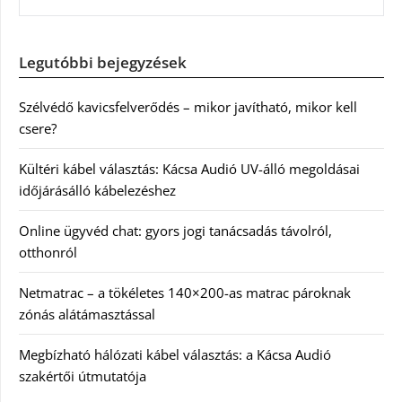
Legutóbbi bejegyzések
Szélvédő kavicsfelverődés – mikor javítható, mikor kell
csere?
Kültéri kábel választás: Kácsa Audió UV-álló megoldásai
időjárásálló kábelezéshez
Online ügyvéd chat: gyors jogi tanácsadás távolról,
otthonról
Netmatrac – a tökéletes 140×200-as matrac pároknak
zónás alátámasztással
Megbízható hálózati kábel választás: a Kácsa Audió
szakértői útmutatója