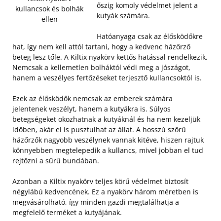
őszig komoly védelmet jelent a
kullancsok és bolhák
kutyák számára.
ellen
Hatóanyaga csak az élősködőkre
hat, így nem kell attól tartani, hogy a kedvenc házőrző
beteg lesz tőle. A Kiltix nyakörv kettős hatással rendelkezik.
Nemcsak a kellemetlen bolháktól védi meg a jószágot,
hanem a veszélyes fertőzéseket terjesztő kullancsoktól is.
Ezek az élősködők nemcsak az emberek számára
jelentenek veszélyt, hanem a kutyákra is. Súlyos
betegségeket okozhatnak a kutyáknál és ha nem kezeljük
időben, akár el is pusztulhat az állat. A hosszú szőrű
házőrzők nagyobb veszélynek vannak kitéve, hiszen rajtuk
könnyebben megtelepedik a kullancs, mivel jobban el tud
rejtőzni a sűrű bundában.
Azonban a Kiltix nyakörv teljes körű védelmet biztosít
négylábú kedvencének. Ez a nyakörv három méretben is
megvásárolható, így minden gazdi megtalálhatja a
megfelelő terméket a kutyájának.