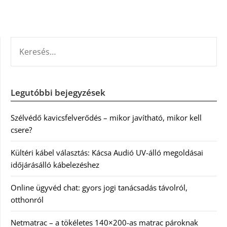
KERESÉS:
Legutóbbi bejegyzések
Szélvédő kavicsfelverődés – mikor javítható, mikor kell
csere?
Kültéri kábel választás: Kácsa Audió UV-álló megoldásai
időjárásálló kábelezéshez
Online ügyvéd chat: gyors jogi tanácsadás távolról,
otthonról
Netmatrac – a tökéletes 140×200-as matrac pároknak