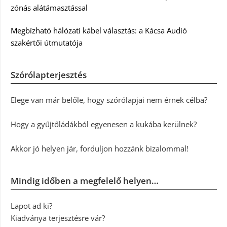
zónás alátámasztással
Megbízható hálózati kábel választás: a Kácsa Audió
szakértői útmutatója
Szórólapterjesztés
Elege van már belőle, hogy szórólapjai nem érnek célba?
Hogy a gyűjtőládákból egyenesen a kukába kerülnek?
Akkor jó helyen jár, forduljon hozzánk bizalommal!
Mindig időben a megfelelő helyen…
Lapot ad ki?
Kiadványa terjesztésre vár?