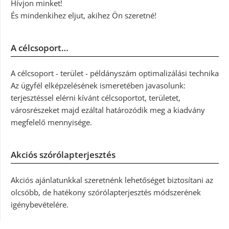
Hívjon minket!
És mindenkihez eljut, akihez Ön szeretné!
A célcsoport…
A célcsoport - terület - példányszám optimalizálási technika
Az ügyfél elképzelésének ismeretében javasolunk:
terjesztéssel elérni kívánt célcsoportot, területet,
városrészeket majd ezáltal határozódik meg a kiadvány
megfelelő mennyisége.
Akciós szórólapterjesztés
Akciós ajánlatunkkal szeretnénk lehetőséget biztosítani az
olcsóbb, de hatékony szórólapterjesztés módszerének
igénybevételére.