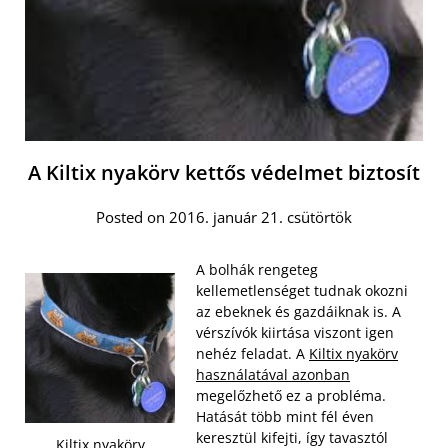
A Kiltix nyakörv kettős védelmet biztosít
Posted on 2016. január 21. csütörtök
A bolhák rengeteg
kellemetlenséget tudnak okozni
az ebeknek és gazdáiknak is. A
vérszívók kiirtása viszont igen
nehéz feladat. A
Kiltix nyakörv
használatával azonban
megelőzhető ez a probléma.
Hatását több mint fél éven
keresztül kifejti, így tavasztól
Kiltix nyakörv