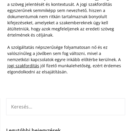
a szöveg jelentését és kontextusát. A jogi szakfordítás
egyszerűnek semmiképp sem nevezhető, hiszen a
dokumentumok nem ritkán tartalmaznak bonyolult
kifejezéseket, amelyeket a szakembereknek úgy kell
átültetniük, hogy azok megfeleljenek az eredeti szöveg
értelmének és céljának.
A szolgáltatás népszerűsége folyamatosan nő és ez
valószínűleg a jövőben sem fog változni, mivel a
nemzetközi kapcsolatok egyre inkább előtérbe kerülnek. A
jogi szakfordítás
jól fizető munkalehetőség, ezért érdemes
elgondolkodni az elsajátításán.
KERESÉS:
Legutóbbi bejegyzések