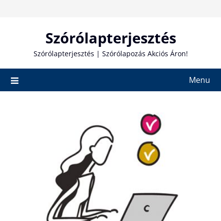
Skip
to
content
Szórólapterjesztés
Szórólapterjesztés | Szórólapozás Akciós Áron!
Menu