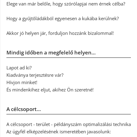
Elege van már belőle, hogy szórólapjai nem érnek célba?
Hogy a gyűjtőládákból egyenesen a kukába kerülnek?
Akkor jó helyen jár, forduljon hozzánk bizalommal!
Mindig időben a megfelelő helyen…
Lapot ad ki?
Kiadványa terjesztésre vár?
Hívjon minket!
És mindenkihez eljut, akihez Ön szeretné!
A célcsoport…
A célcsoport - terület - példányszám optimalizálási technika
Az ügyfél elképzelésének ismeretében javasolunk: