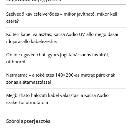
Szélvédő kavicsfelverődés – mikor javítható, mikor kell
csere?
Kültéri kábel választás: Kácsa Audió UV-álló megoldásai
időjárásálló kábelezéshez
Online ügyvéd chat: gyors jogi tanácsadás távolról,
otthonról
Netmatrac – a tökéletes 140×200-as matrac pároknak
zónás alátámasztással
Megbízható hálózati kábel választás: a Kácsa Audió
szakértői útmutatója
Szórólapterjesztés