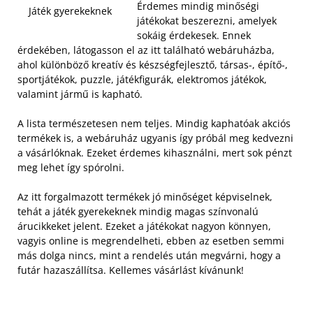
Érdemes mindig minőségi
Játék gyerekeknek
játékokat beszerezni, amelyek
sokáig érdekesek. Ennek
érdekében, látogasson el az itt található webáruházba,
ahol különböző kreatív és készségfejlesztő, társas-, építő-,
sportjátékok, puzzle, játékfigurák, elektromos játékok,
valamint jármű is kapható.
A lista természetesen nem teljes. Mindig kaphatóak akciós
termékek is, a webáruház ugyanis így próbál meg kedvezni
a vásárlóknak. Ezeket érdemes kihasználni, mert sok pénzt
meg lehet így spórolni.
Az itt forgalmazott termékek jó minőséget képviselnek,
tehát a játék gyerekeknek mindig magas színvonalú
árucikkeket jelent. Ezeket a játékokat nagyon könnyen,
vagyis online is megrendelheti, ebben az esetben semmi
más dolga nincs, mint a rendelés után megvárni, hogy a
futár hazaszállítsa. Kellemes vásárlást kívánunk!