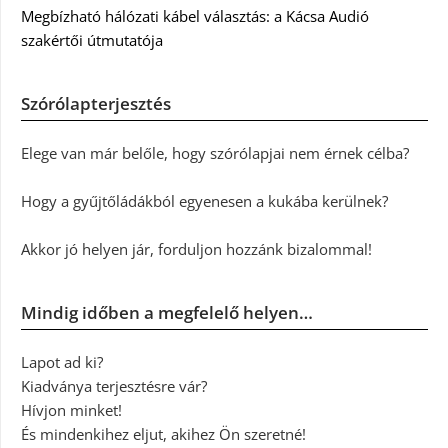
Megbízható hálózati kábel választás: a Kácsa Audió
szakértői útmutatója
Szórólapterjesztés
Elege van már belőle, hogy szórólapjai nem érnek célba?
Hogy a gyűjtőládákból egyenesen a kukába kerülnek?
Akkor jó helyen jár, forduljon hozzánk bizalommal!
Mindig időben a megfelelő helyen…
Lapot ad ki?
Kiadványa terjesztésre vár?
Hívjon minket!
És mindenkihez eljut, akihez Ön szeretné!