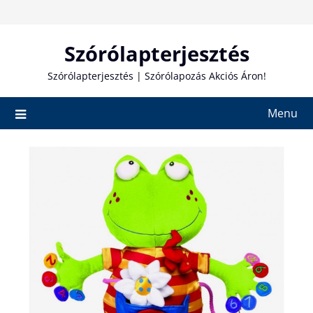
Skip
to
content
Szórólapterjesztés
Szórólapterjesztés | Szórólapozás Akciós Áron!
Menu