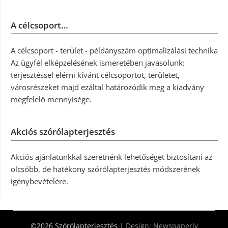
A célcsoport…
A célcsoport - terület - példányszám optimalizálási technika
Az ügyfél elképzelésének ismeretében javasolunk:
terjesztéssel elérni kívánt célcsoportot, területet,
városrészeket majd ezáltal határozódik meg a kiadvány
megfelelő mennyisége.
Akciós szórólapterjesztés
Akciós ajánlatunkkal szeretnénk lehetőséget biztosítani az
olcsóbb, de hatékony szórólapterjesztés módszerének
igénybevételére.
©2026 Szórólapterjesztés
| Design:
Newspaperly