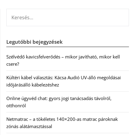
KERESÉS:
Legutóbbi bejegyzések
Szélvédő kavicsfelverődés – mikor javítható, mikor kell
csere?
Kültéri kábel választás: Kácsa Audió UV-álló megoldásai
időjárásálló kábelezéshez
Online ügyvéd chat: gyors jogi tanácsadás távolról,
otthonról
Netmatrac – a tökéletes 140×200-as matrac pároknak
zónás alátámasztással