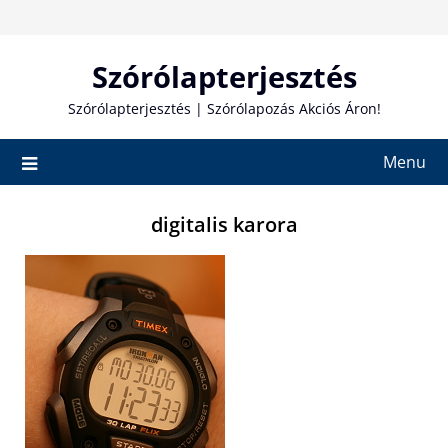
Skip
to
content
Szórólapterjesztés
Szórólapterjesztés | Szórólapozás Akciós Áron!
Menu
digitalis karora