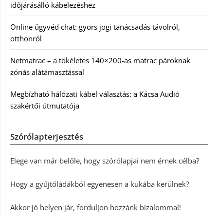
időjárásálló kábelezéshez
Online ügyvéd chat: gyors jogi tanácsadás távolról,
otthonról
Netmatrac – a tökéletes 140×200-as matrac pároknak
zónás alátámasztással
Megbízható hálózati kábel választás: a Kácsa Audió
szakértői útmutatója
Szórólapterjesztés
Elege van már belőle, hogy szórólapjai nem érnek célba?
Hogy a gyűjtőládákból egyenesen a kukába kerülnek?
Akkor jó helyen jár, forduljon hozzánk bizalommal!