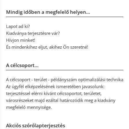
Mindig időben a megfelelő helyen…
Lapot ad ki?
Kiadványa terjesztésre vár?
Hívjon minket!
És mindenkihez eljut, akihez Ön szeretné!
A célcsoport…
A célcsoport - terület - példányszám optimalizálási technika
Az ügyfél elképzelésének ismeretében javasolunk:
terjesztéssel elérni kívánt célcsoportot, területet,
városrészeket majd ezáltal határozódik meg a kiadvány
megfelelő mennyisége.
Akciós szórólapterjesztés